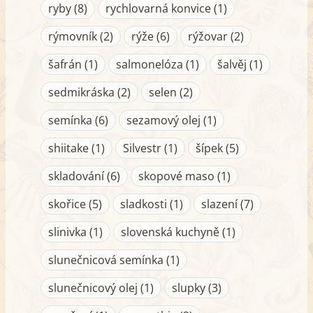
ryby (8)
rychlovarná konvice (1)
rýmovník (2)
rýže (6)
rýžovar (2)
šafrán (1)
salmonelóza (1)
šalvěj (1)
sedmikráska (2)
selen (2)
semínka (6)
sezamový olej (1)
shiitake (1)
Silvestr (1)
šípek (5)
skladování (6)
skopové maso (1)
skořice (5)
sladkosti (1)
slazení (7)
slinivka (1)
slovenská kuchyně (1)
slunečnicová semínka (1)
slunečnicový olej (1)
slupky (3)