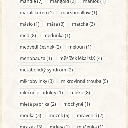
mandle (7)
mangold (2)
maniok (1)
maralí kořen (1)
marshmallow (1)
máslo (1)
máta (3)
matcha (3)
med (8)
meduňka (1)
medvědí česnek (2)
meloun (1)
menopauza (1)
měsíček lékařský (4)
metabolický syndrom (2)
mikrobylinky (3)
mikrovlnná trouba (5)
mléčné produkty (1)
mléko (8)
mletá paprika (2)
mochyně (1)
mouka (3)
mozek (6)
mravenci (2)
mrazák (3)
mrkev (1)
mučenka (1)