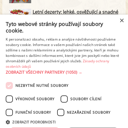
Letní dezerty: lehké, osvěžující a snadné
na přípravu
×
Tyto webové stránky používají soubory
cookie.
4 báječné tipy, jak zpracovat borůvky
v kuchyni
K personalizaci obsahu, reklam a analýze návštěvnosti používáme
soubory cookie. Informace o vašem používání našich stránek také
sdílíme s našimi reklamními a analytickými partnery, kteří je mohou
Nepečené dorty jsou rychlé a skvělé.
kombinovat s dalšími informacemi, které jste jim poskytli nebo které
Pusťte se do nich
shromáždili při vašem používání jejich služeb.
Zásady ochrany
osobních údajů
ZOBRAZIT VŠECHNY PARTNERY
(1050) →
NEZBYTNĚ NUTNÉ SOUBORY
PODMÍNKY UŽITÍ
ZÁSADY OCHRANY OSOBNÍCH ÚDAJŮ
KONTAKT
VÝKONOVÉ SOUBORY
SOUBORY CÍLENÍ
NASTAVENÍ COOKIES
FUNKČNÍ SOUBORY
NEZAŘAZENÉ SOUBORY
© 2003-2026 ekucharka.cz
, ISSN 2694-6866, jakékoli veřejné šíření obsahu
ZOBRAZIT PODROBNOSTI
tohoto serveru je bez písemného souhlasu provozovatele zakázáno.