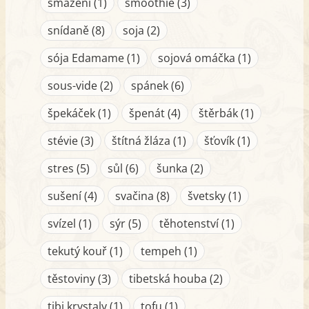
smažení (1)
smoothie (3)
snídaně (8)
soja (2)
sója Edamame (1)
sojová omáčka (1)
sous-vide (2)
spánek (6)
špekáček (1)
špenát (4)
štěrbák (1)
stévie (3)
štítná žláza (1)
šťovík (1)
stres (5)
sůl (6)
šunka (2)
sušení (4)
svačina (8)
švetsky (1)
svízel (1)
sýr (5)
těhotenství (1)
tekutý kouř (1)
tempeh (1)
těstoviny (3)
tibetská houba (2)
tibi krystaly (1)
tofu (1)