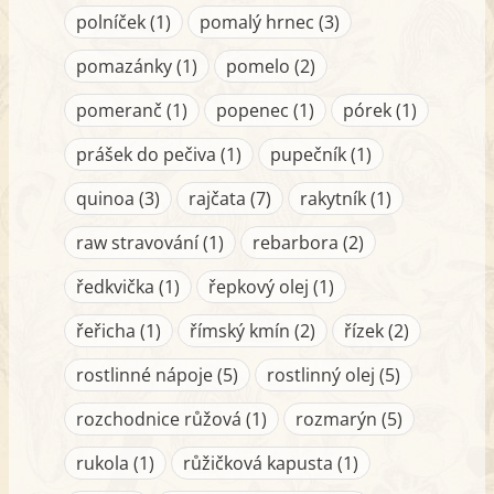
polníček (1)
pomalý hrnec (3)
pomazánky (1)
pomelo (2)
pomeranč (1)
popenec (1)
pórek (1)
prášek do pečiva (1)
pupečník (1)
quinoa (3)
rajčata (7)
rakytník (1)
raw stravování (1)
rebarbora (2)
ředkvička (1)
řepkový olej (1)
řeřicha (1)
římský kmín (2)
řízek (2)
rostlinné nápoje (5)
rostlinný olej (5)
rozchodnice růžová (1)
rozmarýn (5)
rukola (1)
růžičková kapusta (1)