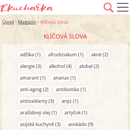
Úvod
•
Magazín
•
Klíčová slova
KLÍČOVÁ SLOVA
adžika (1)
afrodiziakum (1)
akné (2)
alergie (3)
alkohol (4)
alobal (2)
amarant (1)
ananas (1)
anti-aging (2)
antibiotika (1)
antioxidanty (3)
anýz (1)
arašídový olej (1)
artyčok (1)
asijská kuchyně (3)
avokádo (9)