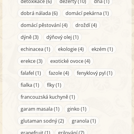
detoxikace (6)
dezerty (10)
dna (1)
dobrá nálada (6)
domácí pekárna (1)
domácí pěstování (4)
droždí (4)
dýně (3)
dýňový olej (1)
echinacea (1)
ekologie (4)
ekzém (1)
erekce (3)
exotické ovoce (4)
falafel (1)
fazole (4)
fenyklový pyl (1)
fialka (1)
fíky (1)
francouzská kuchyně (1)
garam masala (1)
ginko (1)
glutaman sodný (2)
granola (1)
grapefruit (1)
grilování (7)