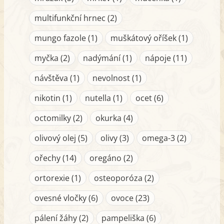
multifunkční hrnec (2)
mungo fazole (1)
muškátový oříšek (1)
myčka (2)
nadýmání (1)
nápoje (11)
návštěva (1)
nevolnost (1)
nikotin (1)
nutella (1)
ocet (6)
octomilky (2)
okurka (4)
olivový olej (5)
olivy (3)
omega-3 (2)
ořechy (14)
oregáno (2)
ortorexie (1)
osteoporóza (2)
ovesné vločky (6)
ovoce (23)
pálení žáhy (2)
pampeliška (6)