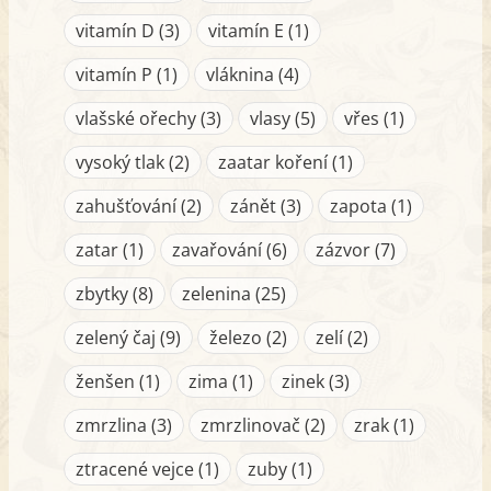
vitamín D (3)
vitamín E (1)
vitamín P (1)
vláknina (4)
vlašské ořechy (3)
vlasy (5)
vřes (1)
vysoký tlak (2)
zaatar koření (1)
zahušťování (2)
zánět (3)
zapota (1)
zatar (1)
zavařování (6)
zázvor (7)
zbytky (8)
zelenina (25)
zelený čaj (9)
železo (2)
zelí (2)
ženšen (1)
zima (1)
zinek (3)
zmrzlina (3)
zmrzlinovač (2)
zrak (1)
ztracené vejce (1)
zuby (1)