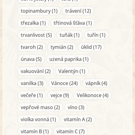
topinambury (1)
trávení (12)
třezalka (1)
třtinová šťáva (1)
trvanlivost (5)
tuňák (1)
tuřín (1)
tvaroh (2)
tymián (2)
úklid (17)
únava (5)
uzená paprika (1)
vakuování (2)
Valentýn (1)
vanilka (3)
Vánoce (24)
vápník (4)
večeře (1)
vejce (9)
Velikonoce (4)
vepřové maso (2)
víno (3)
violka vonná (1)
vitamín A (2)
vitamín B (1)
vitamín C (7)