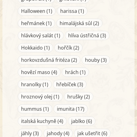
Halloween (1)
harissa (1)
heřmánek (1)
himalájská sůl (2)
hlávkový salát (1)
hlíva ústřičná (3)
Hokkaido (1)
hořčík (2)
horkovzdušná fritéza (2)
houby (3)
hovězí maso (4)
hrách (1)
hranolky (1)
hřebíček (3)
hroznový olej (1)
hrušky (2)
hummus (1)
imunita (17)
italská kuchyně (4)
jablko (6)
jáhly (3)
jahody (4)
jak ušetřit (6)