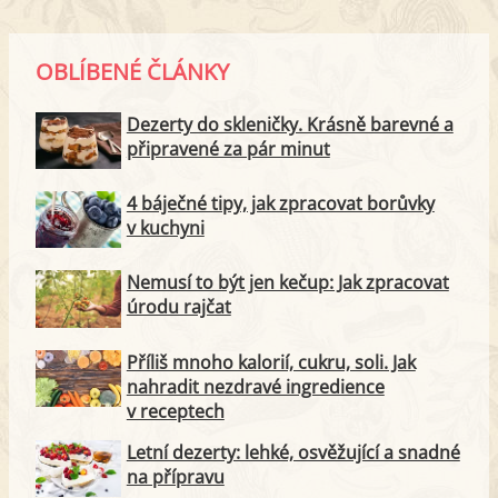
OBLÍBENÉ ČLÁNKY
Dezerty do skleničky. Krásně barevné a
připravené za pár minut
4 báječné tipy, jak zpracovat borůvky
v kuchyni
Nemusí to být jen kečup: Jak zpracovat
úrodu rajčat
Příliš mnoho kalorií, cukru, soli. Jak
nahradit nezdravé ingredience
v receptech
Letní dezerty: lehké, osvěžující a snadné
na přípravu