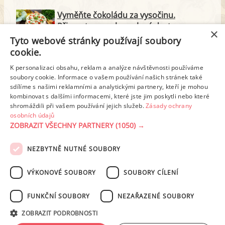
Vyměňte čokoládu za vysočinu.
Připravte na oslavu slaný dort
×
Tyto webové stránky používají soubory
Nepečené dorty jsou rychlé a skvělé.
cookie.
Pusťte se do nich
K personalizaci obsahu, reklam a analýze návštěvnosti používáme
soubory cookie. Informace o vašem používání našich stránek také
Drobné občerstvení pro hosty může být
sdílíme s našimi reklamními a analytickými partnery, kteří je mohou
kombinovat s dalšími informacemi, které jste jim poskytli nebo které
chutné i zdravé. Vyzkoušejte nové
shromáždili při vašem používání jejich služeb.
Zásady ochrany
recepty
osobních údajů
ZOBRAZIT VŠECHNY PARTNERY
(1050) →
NEZBYTNĚ NUTNÉ SOUBORY
PODMÍNKY UŽITÍ
ZÁSADY OCHRANY OSOBNÍCH ÚDAJŮ
KONTAKT
VÝKONOVÉ SOUBORY
SOUBORY CÍLENÍ
NASTAVENÍ COOKIES
FUNKČNÍ SOUBORY
NEZAŘAZENÉ SOUBORY
© 2003-2026 ekucharka.cz
, ISSN 2694-6866, jakékoli veřejné šíření obsahu
ZOBRAZIT PODROBNOSTI
tohoto serveru je bez písemného souhlasu provozovatele zakázáno.