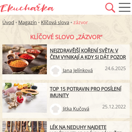
Úvod
•
Magazín
•
Klíčová slova
•
zázvor
KLÍČOVÉ SLOVO „ZÁZVOR“
NEJZDRAVĚJŠÍ KOŘENÍ SVĚTA: V
ČEM VYNIKAJÍ A KDY SI DÁT POZOR
24.6.2025
Jana Jelínková
TOP 15 POTRAVIN PRO POSÍLENÍ
IMUNITY
25.12.2022
Jitka Kučová
LÉK NA NEDUHY NAJDETE