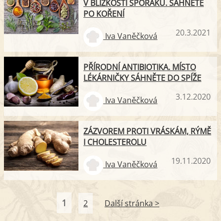
V BLÍZKOSTI SPORÁKU. SÁHNĚTE
PO KOŘENÍ
20.3.2021
Iva Vaněčková
PŘÍRODNÍ ANTIBIOTIKA. MÍSTO
LÉKÁRNIČKY SÁHNĚTE DO SPÍŽE
3.12.2020
Iva Vaněčková
ZÁZVOREM PROTI VRÁSKÁM, RÝMĚ
I CHOLESTEROLU
19.11.2020
Iva Vaněčková
1
2
Další stránka >