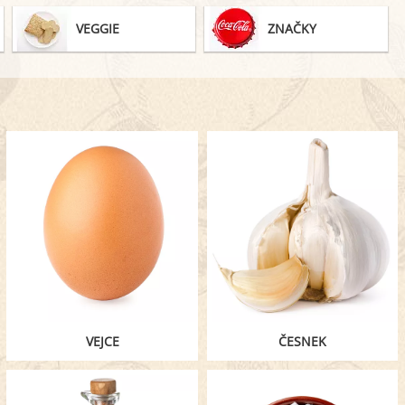
POMAZÁNKY
VEGGIE
ZNAČKY
VEJCE
ČESNEK