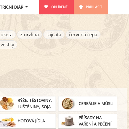
TRIČNÍ DIÁŘ
OBLÍBENÉ
PŘIHLÁSIT
cuketa
zmrzlina
rajčata
červená řepa
švestky
RÝŽE, TĚSTOVINY,
CEREÁLIE A MÜSLI
LUŠTĚNINY, SOJA
PŘÍSADY NA
HOTOVÁ JÍDLA
VAŘENÍ A PEČENÍ