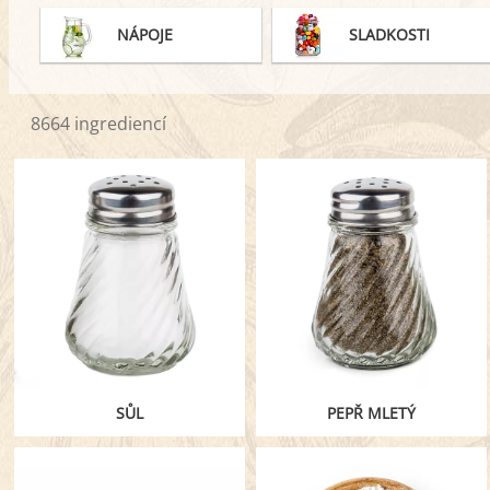
NÁPOJE
SLADKOSTI
8664 ingrediencí
SŮL
PEPŘ MLETÝ