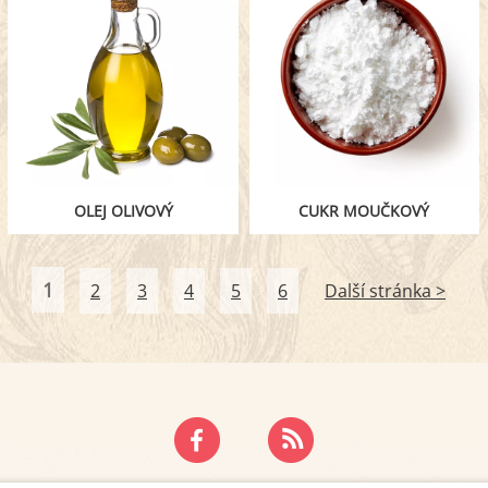
OLEJ OLIVOVÝ
CUKR MOUČKOVÝ
1
2
3
4
5
6
Další stránka >