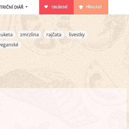
TRIČNÍ DIÁŘ
OBLÍBENÉ
PŘIHLÁSIT
cuketa
zmrzlina
rajčata
švestky
veganské