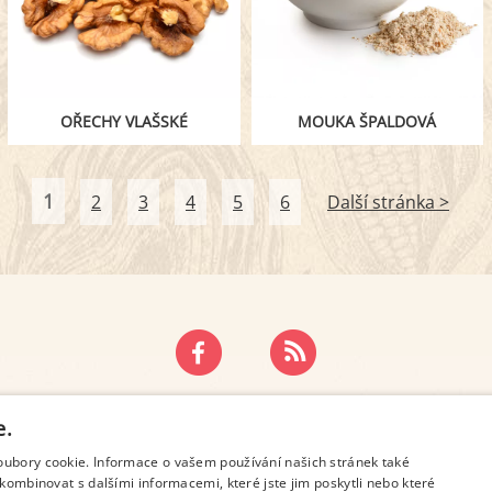
OŘECHY VLAŠSKÉ
MOUKA ŠPALDOVÁ
1
2
3
4
5
6
Další stránka >
ZÁSADY OCHRANY OSOBNÍCH ÚDAJŮ
KONTAKT
e.
oubory cookie. Informace o vašem používání našich stránek také
kombinovat s dalšími informacemi, které jste jim poskytli nebo které