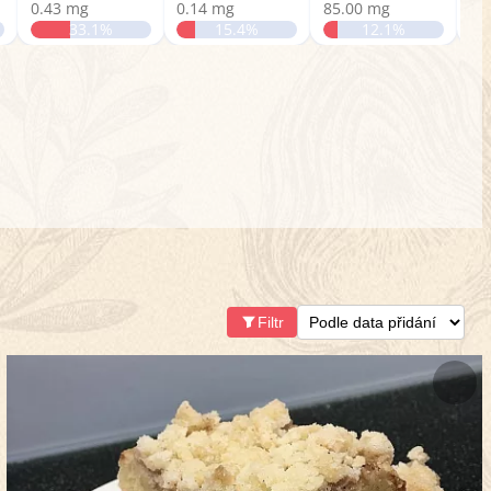
0.43 mg
0.14 mg
85.00 mg
0.
33.1%
15.4%
12.1%
Filtr