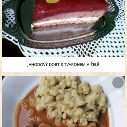
JAHODOVÝ DORT S TVAROHEM A ŽELÉ