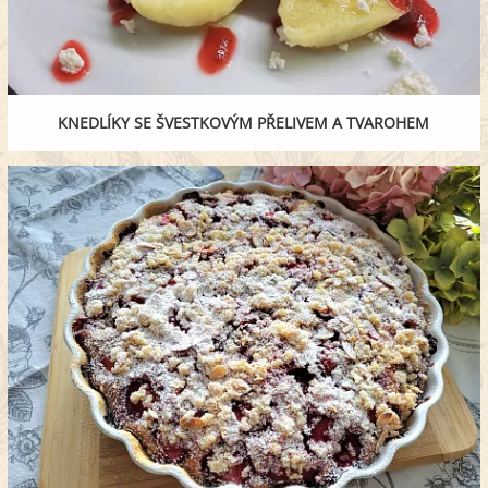
KNEDLÍKY SE ŠVESTKOVÝM PŘELIVEM A TVAROHEM