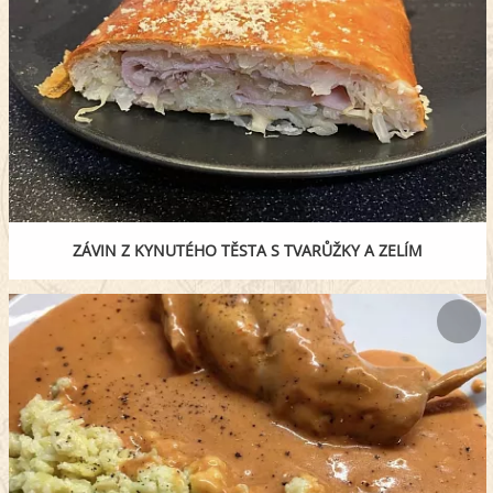
ZÁVIN Z KYNUTÉHO TĚSTA S TVARŮŽKY A ZELÍM