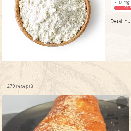
7.32 mg
91
Detail nu
270 receptů