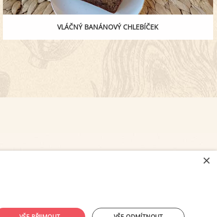
VLÁČNÝ BANÁNOVÝ CHLEBÍČEK
×
NASTAVENÍ COOKIES
VŠE PŘIJMOUT
VŠE ODMÍTNOUT