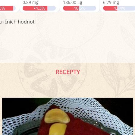
0.89 mg
186.00 μg
6.79 mg
.5%
74.3%
46.5%
42.4%
tričních hodnot
RECEPTY