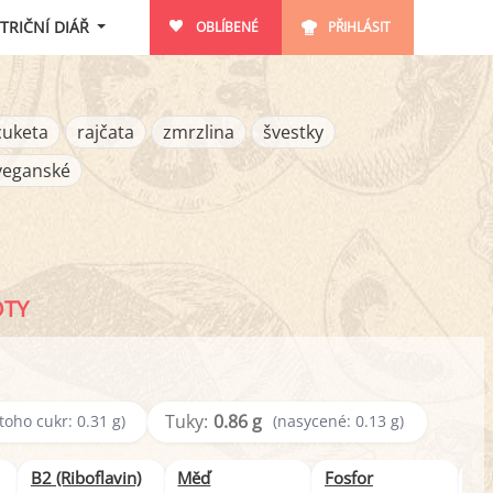
TRIČNÍ DIÁŘ
OBLÍBENÉ
PŘIHLÁSIT
cuketa
rajčata
zmrzlina
švestky
veganské
OTY
Tuky:
0.86 g
 toho cukr: 0.31 g)
(nasycené: 0.13 g)
B2 (Riboflavin)
Měď
Fosfor