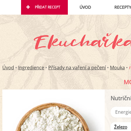
ÚVOD
RECEPT
PŘIDAT RECEPT
Úvod
•
Ingredience
•
Přísady na vaření a pečení
•
Mouka
•
MO
Nutričn
Energie
Železo