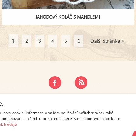
JAHODOVÝ KOLÁČ S MANDLEMI
1
2
3
4
5
6
Další stránka >
ZÁSADY OCHRANY OSOBNÍCH ÚDAJŮ
KONTAKT
e.
oubory cookie. Informace o vašem používání našich stránek také
kombinovat s dalšími informacemi, které jste jim poskytli nebo které
ích údajů