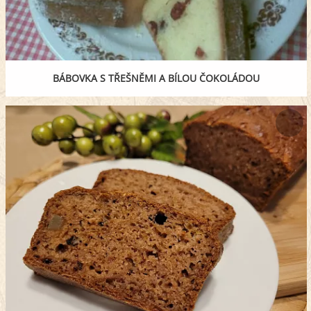
BÁBOVKA S TŘEŠNĚMI A BÍLOU ČOKOLÁDOU