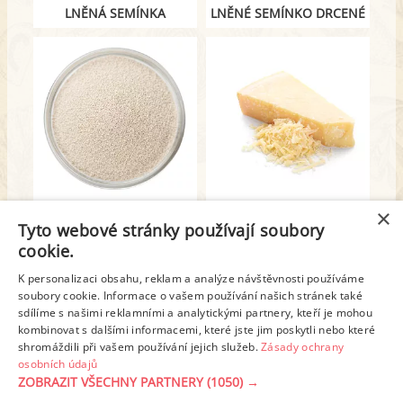
LNĚNÁ SEMÍNKA
LNĚNÉ SEMÍNKO DRCENÉ
637.00 mg / 100 g
627.00 mg / 100 g
×
Tyto webové stránky používají soubory
SUŠENÉ DROŽDÍ
PARMAZÁN STROUHANÝ
cookie.
K personalizaci obsahu, reklam a analýze návštěvnosti používáme
1
2
3
4
5
6
soubory cookie. Informace o vašem používání našich stránek také
sdílíme s našimi reklamními a analytickými partnery, kteří je mohou
kombinovat s dalšími informacemi, které jste jim poskytli nebo které
Další stránka >
shromáždili při vašem používání jejich služeb.
Zásady ochrany
osobních údajů
ZOBRAZIT VŠECHNY PARTNERY
(1050) →