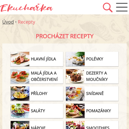
Úvod
•
Recepty
PROCHÁZET RECEPTY
HLAVNÍ JÍDLA
POLÉVKY
MALÁ JÍDLA A
DEZERTY A
OBČERSTVENÍ
MOUČNÍKY
PŘÍLOHY
SNÍDANĚ
SALÁTY
POMAZÁNKY
NÁPOJE
SMOOTHIES