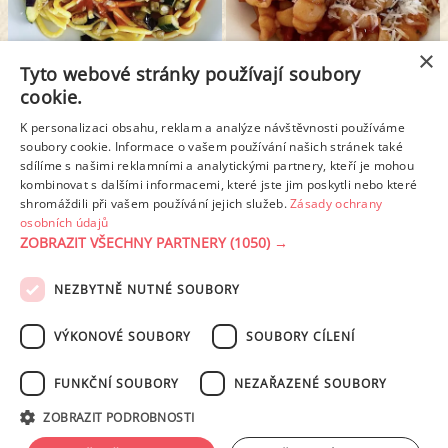
×
Tyto webové stránky používají soubory
MASOVÉ KOULE S ITALSKOU RAJČATOVOU OMÁČKOU
TĚSTOVINY ARRABBIATA
cookie.
K personalizaci obsahu, reklam a analýze návštěvnosti používáme
1
2
3
4
5
6
soubory cookie. Informace o vašem používání našich stránek také
sdílíme s našimi reklamními a analytickými partnery, kteří je mohou
kombinovat s dalšími informacemi, které jste jim poskytli nebo které
Další stránka >
shromáždili při vašem používání jejich služeb.
Zásady ochrany
osobních údajů
ZOBRAZIT VŠECHNY PARTNERY
(1050) →
REKLAMA
NEZBYTNĚ NUTNÉ SOUBORY
PODMÍNKY UŽITÍ
ZÁSADY OCHRANY OSOBNÍCH ÚDAJŮ
KONTAKT
VÝKONOVÉ SOUBORY
SOUBORY CÍLENÍ
NASTAVENÍ COOKIES
FUNKČNÍ SOUBORY
NEZAŘAZENÉ SOUBORY
© 2003-2026 ekucharka.cz
, ISSN 2694-6866, jakékoli veřejné šíření obsahu
ZOBRAZIT PODROBNOSTI
tohoto serveru je bez písemného souhlasu provozovatele zakázáno.