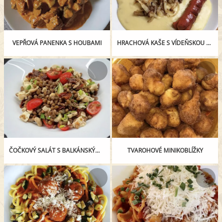
VEPŘOVÁ PANENKA S HOUBAMI
HRACHOVÁ KAŠE S VÍDEŇSKOU CIBULKOU A PIKANTNÍMI PÁRKY
ČOČKOVÝ SALÁT S BALKÁNSKÝM SÝREM
TVAROHOVÉ MINIKOBLÍŽKY