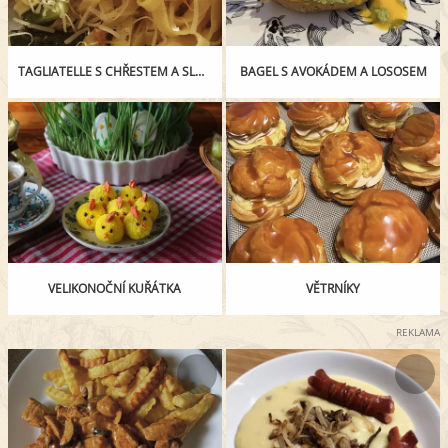
TAGLIATELLE S CHŘESTEM A SLANINOU
BAGEL S AVOKÁDEM A LOSOSEM
VELIKONOČNÍ KUŘÁTKA
VĚTRNÍKY
REKLAMA