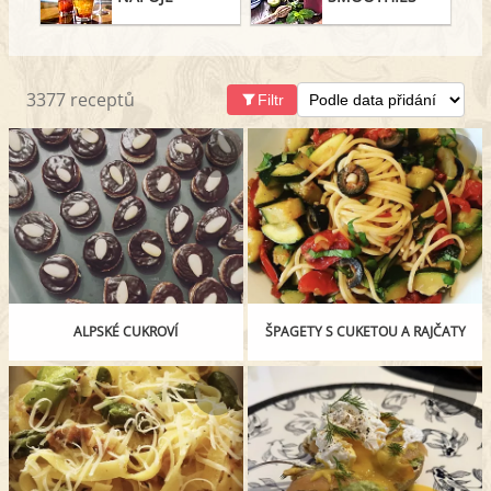
3377 receptů
Filtr
ALPSKÉ CUKROVÍ
ŠPAGETY S CUKETOU A RAJČATY