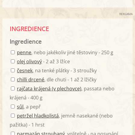
REKLAMA
INGREDIENCE
Ingredience
penne
, nebo jakékoliv jiné těstoviny - 250 g
olej olivový
- 2 až 3 lžíce
česnek
, na tenké plátky - 3 stroužky
chilli drcené
, dle chuti - 1 až 2 lžičky
rajčata krájená (v plechovce)
, passata nebo
krájená - 400 g
sůl
, a pepř
petržel hladkolistá
, jemně nasekané (nebo
pažitka) - 1 hrst
parmazán strouhaný
, volitelně - na posypání