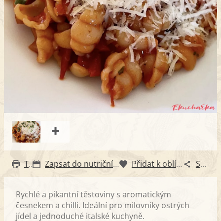
Tisk
Zapsat do nutričního diáře
Přidat k oblíbeným
Sdílet
Rychlé a pikantní těstoviny s aromatickým
česnekem a chilli. Ideální pro milovníky ostrých
jídel a jednoduché italské kuchyně.