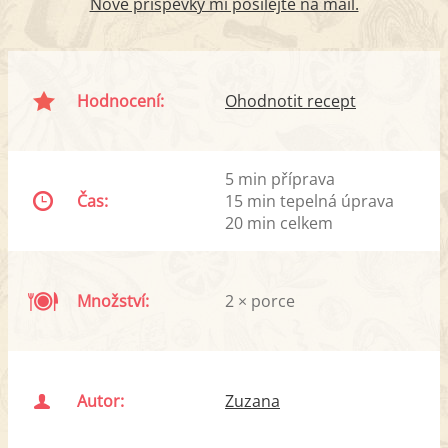
Nové příspěvky mi posílejte na mail.
Hodnocení:
Ohodnotit recept
5 min příprava
Čas:
15 min tepelná úprava
20 min celkem
Množství:
2 × porce
Autor:
Zuzana