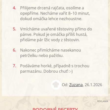
4.
Přilijeme drcená rajčata, osolíme a
opepříme. Necháme vařit 8–10 minut,
dokud omáčka lehce nezhoustne.
5.
Vmícháme uvařené těstoviny přímo do
pánve. Pokud je omáčka příliš hustá,
přidáme pár lžic vody z těstovin.
6.
Nakonec přimícháme nasekanou
petrželku nebo pažitku.
7.
Podáváme horké, případně s trochou
parmazánu. Dobrou chuť! :-)
Od:
Zuzana
,
26.1.2026
REKLAMA
PODOBNÉ RECEPTY