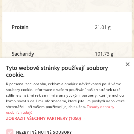
Protein
21.01 g
Sacharidy
101.73 g
z toho cukr
11.29 g
×
Tyto webové stránky používají soubory
cookie.
Tuk
20.42 g
K personalizaci obsahu, reklam a analýze návštěvnosti používáme
z toho nas. mastné kyseliny
3.45 g
soubory cookie. Informace o vašem používání našich stránek také
sdílíme s našimi reklamními a analytickými partnery, kteří je mohou
kombinovat s dalšími informacemi, které jste jim poskytli nebo které
shromáždili při vašem používání jejich služeb.
Zásady ochrany
Detailní rozpis
osobních údajů
ZOBRAZIT VŠECHNY PARTNERY
(1050) →
REKLAMA
NEZBYTNĚ NUTNÉ SOUBORY