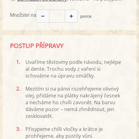
Množství na
−
+
porce
POSTUP PŘÍPRAVY
1.
Uvaříme těstoviny podle návodu, nejlépe
al dente. Trochu vody z vaření si
schováme na úpravu omáčky.
2.
Mezitím si na pánvi rozehřejeme olivový
olej, přidáme na plátky nakrájený česnek
a necháme ho chvíli zavonět. Na barvu
dáváme pozor – nemá zhnědnout, jen
zesklovatět.
3.
Přisypeme chilli vločky a krátce je
prohřejeme, aby pustily vůni.