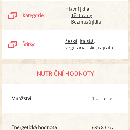
Hlavní jídla
Kategorie:
Těstoviny
Bezmasá jídla
česká
italská
Štítky:
vegetariánské
rajčata
NUTRIČNÍ HODNOTY
Množství
1 × porce
Energetická hodnota
695.83 kcal