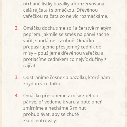
otrhané lístky bazalky a konzervovaná
celá rajčata i s omáčkou. Dřevěnou
vařečkou rajčata co nejvíc rozmačkáme.
2.
Omáčku dochutíme solí a čerstvě mletým
pepřem. Jakmile se směs na pánvi začne
vařit, sundáme ji z ohně. Omáčku
přepasírujeme přes jemný cedník do
mísy – použijeme dřevěnou vařečku a
protlačíme cedníkem co nejvíc dužiny z
rajčat.
3.
Odstraníme česnek a bazalku, které nám
zbydou v cedníku.
4.
Omáčku přesuneme z mísy zpět do
pánve, přivedeme k varu a poté oheň
zmírníme a necháme 5 minut
probublávat, aby se chutě
zkoncentrovaly.