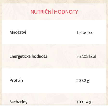
NUTRIČNÍ HODNOTY
Množství
1 × porce
Energetická hodnota
552.05 kcal
Protein
20.52 g
Sacharidy
100.14 g
z toho cukr
12.39 g