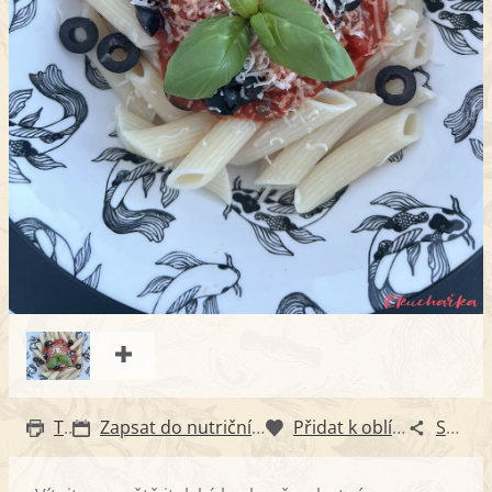
Tisk
Zapsat do nutričního diáře
Přidat k oblíbeným
Sdílet