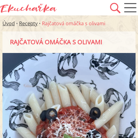
Úvod
•
Recepty
•
Rajčatová omáčka s olivami
RAJČATOVÁ OMÁČKA S OLIVAMI