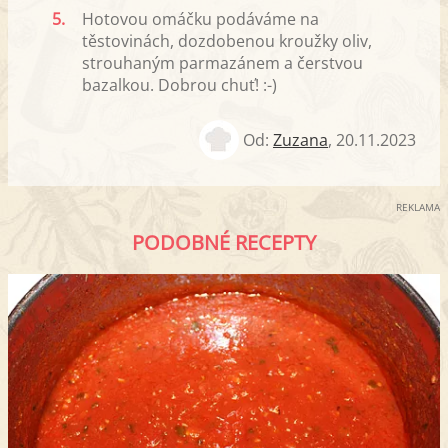
5.
Hotovou omáčku podáváme na
těstovinách, dozdobenou kroužky oliv,
strouhaným parmazánem a čerstvou
bazalkou. Dobrou chuť! :-)
Od:
Zuzana
,
20.11.2023
REKLAMA
PODOBNÉ RECEPTY