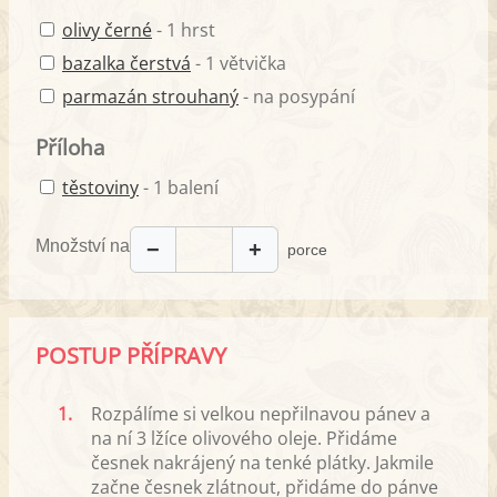
olivy černé
- 1 hrst
bazalka čerstvá
- 1 větvička
parmazán strouhaný
- na posypání
Příloha
těstoviny
- 1 balení
Množství na
−
+
porce
POSTUP PŘÍPRAVY
1.
Rozpálíme si velkou nepřilnavou pánev a
na ní 3 lžíce olivového oleje. Přidáme
česnek nakrájený na tenké plátky. Jakmile
začne česnek zlátnout, přidáme do pánve