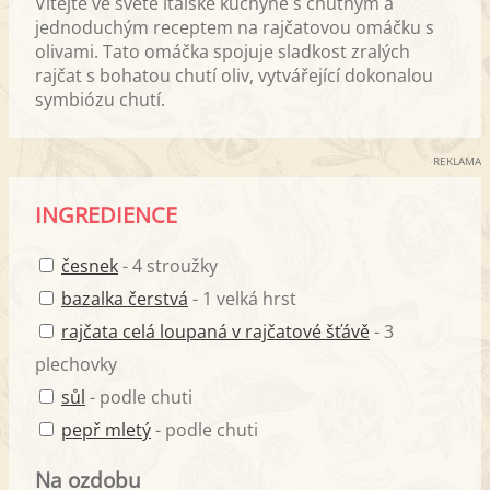
Vítejte ve světě italské kuchyně s chutným a
jednoduchým receptem na rajčatovou omáčku s
olivami. Tato omáčka spojuje sladkost zralých
rajčat s bohatou chutí oliv, vytvářející dokonalou
symbiózu chutí.
REKLAMA
INGREDIENCE
česnek
- 4 stroužky
bazalka čerstvá
- 1 velká hrst
rajčata celá loupaná v rajčatové šťávě
- 3
plechovky
sůl
- podle chuti
pepř mletý
- podle chuti
Na ozdobu