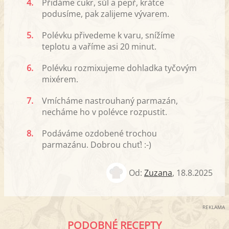
4.
Přidáme cukr, sůl a pepř, krátce
podusíme, pak zalijeme vývarem.
5.
Polévku přivedeme k varu, snížíme
teplotu a vaříme asi 20 minut.
6.
Polévku rozmixujeme dohladka tyčovým
mixérem.
7.
Vmícháme nastrouhaný parmazán,
necháme ho v polévce rozpustit.
8.
Podáváme ozdobené trochou
parmazánu. Dobrou chuť! :-)
Od:
Zuzana
,
18.8.2025
REKLAMA
PODOBNÉ RECEPTY