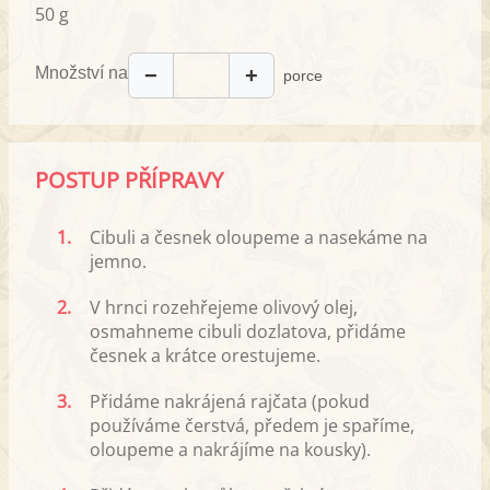
50 g
Množství na
−
+
porce
POSTUP PŘÍPRAVY
1.
Cibuli a česnek oloupeme a nasekáme na
jemno.
2.
V hrnci rozehřejeme olivový olej,
osmahneme cibuli dozlatova, přidáme
česnek a krátce orestujeme.
3.
Přidáme nakrájená rajčata (pokud
používáme čerstvá, předem je spaříme,
oloupeme a nakrájíme na kousky).