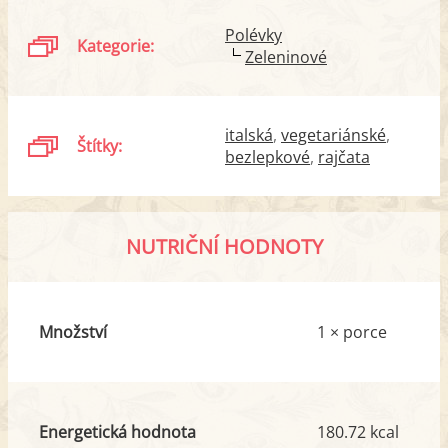
Polévky
Kategorie:
Zeleninové
italská
vegetariánské
Štítky:
bezlepkové
rajčata
NUTRIČNÍ HODNOTY
Množství
1 × porce
Energetická hodnota
180.72 kcal