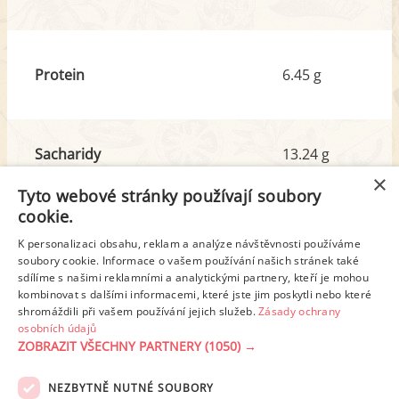
Protein
6.45 g
Sacharidy
13.24 g
z toho cukr
9.50 g
×
Tyto webové stránky používají soubory
cookie.
Tuk
10.85 g
K personalizaci obsahu, reklam a analýze návštěvnosti používáme
soubory cookie. Informace o vašem používání našich stránek také
z toho nas. mastné kyseliny
2.97 g
sdílíme s našimi reklamními a analytickými partnery, kteří je mohou
kombinovat s dalšími informacemi, které jste jim poskytli nebo které
shromáždili při vašem používání jejich služeb.
Zásady ochrany
Detailní rozpis
osobních údajů
ZOBRAZIT VŠECHNY PARTNERY
(1050) →
REKLAMA
NEZBYTNĚ NUTNÉ SOUBORY