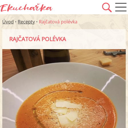
Úvod
•
Recepty
•
Rajčatová polévka
RAJČATOVÁ POLÉVKA