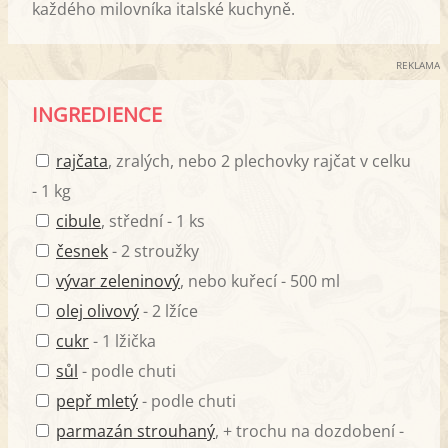
každého milovníka italské kuchyně.
REKLAMA
INGREDIENCE
rajčata
, zralých, nebo 2 plechovky rajčat v celku
- 1 kg
cibule
, střední - 1 ks
česnek
- 2 stroužky
vývar zeleninový
, nebo kuřecí - 500 ml
olej olivový
- 2 lžíce
cukr
- 1 lžička
sůl
- podle chuti
pepř mletý
- podle chuti
parmazán strouhaný
, + trochu na dozdobení -