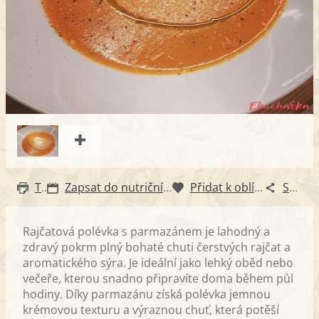
Tisk
Zapsat do nutričního diáře
Přidat k oblíbeným
Sdílet
Rajčatová polévka s parmazánem je lahodný a
zdravý pokrm plný bohaté chuti čerstvých rajčat a
aromatického sýra. Je ideální jako lehký oběd nebo
večeře, kterou snadno připravíte doma během půl
hodiny. Díky parmazánu získá polévka jemnou
krémovou texturu a výraznou chuť, která potěší