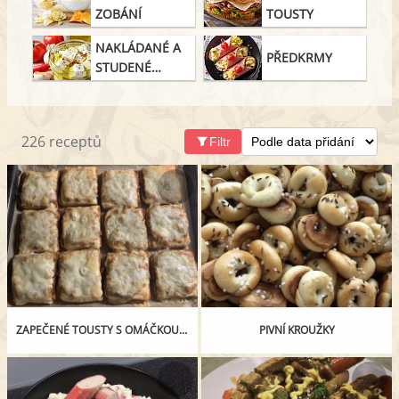
ZOBÁNÍ
TOUSTY
NAKLÁDANÉ A
PŘEDKRMY
STUDENÉ
SPECIALITY
226 receptů
Filtr
ZAPEČENÉ TOUSTY S OMÁČKOU Z CUKETY A RAJČAT
PIVNÍ KROUŽKY