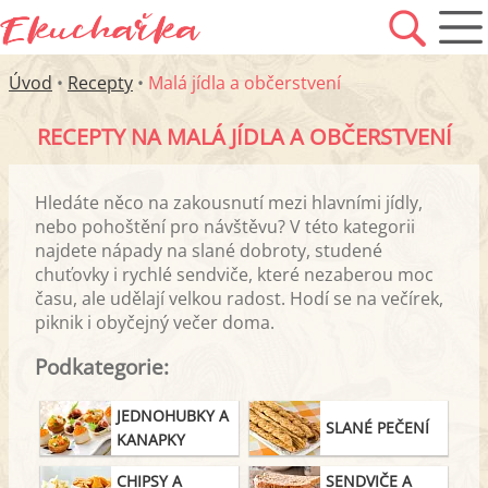
Úvod
•
Recepty
•
Malá jídla a občerstvení
RECEPTY NA MALÁ JÍDLA A OBČERSTVENÍ
Hledáte něco na zakousnutí mezi hlavními jídly,
nebo pohoštění pro návštěvu? V této kategorii
najdete nápady na slané dobroty, studené
chuťovky i rychlé sendviče, které nezaberou moc
času, ale udělají velkou radost. Hodí se na večírek,
piknik i obyčejný večer doma.
Podkategorie:
JEDNOHUBKY A
SLANÉ PEČENÍ
KANAPKY
CHIPSY A
SENDVIČE A