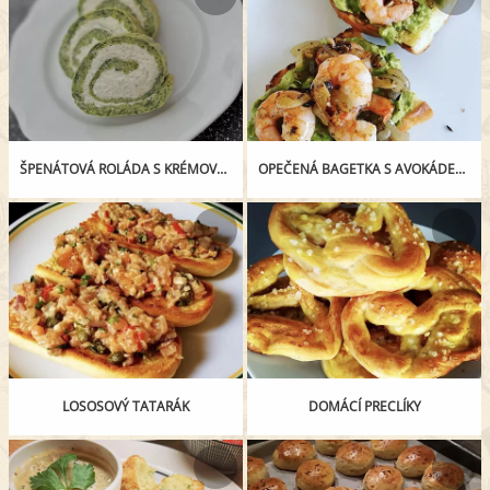
ŠPENÁTOVÁ ROLÁDA S KRÉMOVOU NÁPLNÍ
OPEČENÁ BAGETKA S AVOKÁDEM A KREVETAMI NA CIBULI A ČESNEKU
LOSOSOVÝ TATARÁK
DOMÁCÍ PRECLÍKY