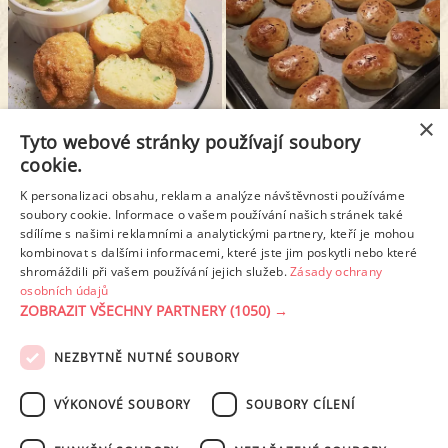
×
Tyto webové stránky používají soubory
BRAMBOROVÉ KROKETY S PARMAZÁNEM
SÝROVÉ PAGÁČE
cookie.
K personalizaci obsahu, reklam a analýze návštěvnosti používáme
1
2
3
4
5
6
soubory cookie. Informace o vašem používání našich stránek také
sdílíme s našimi reklamními a analytickými partnery, kteří je mohou
kombinovat s dalšími informacemi, které jste jim poskytli nebo které
Další stránka >
shromáždili při vašem používání jejich služeb.
Zásady ochrany
osobních údajů
ZOBRAZIT VŠECHNY PARTNERY
(1050) →
REKLAMA
NEZBYTNĚ NUTNÉ SOUBORY
PODMÍNKY UŽITÍ
ZÁSADY OCHRANY OSOBNÍCH ÚDAJŮ
KONTAKT
VÝKONOVÉ SOUBORY
SOUBORY CÍLENÍ
NASTAVENÍ COOKIES