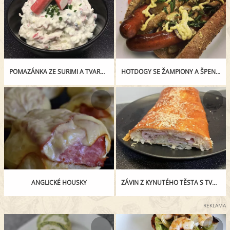
POMAZÁNKA ZE SURIMI A TVAROHU
HOTDOGY SE ŽAMPIONY A ŠPENÁTEM
ANGLICKÉ HOUSKY
ZÁVIN Z KYNUTÉHO TĚSTA S TVARŮŽKY A ZELÍM
REKLAMA