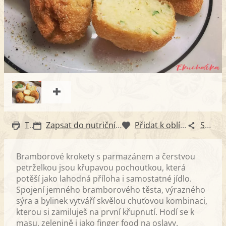
Tisk
Zapsat do nutričního diáře
Přidat k oblíbeným
Sdílet
Bramborové krokety s parmazánem a čerstvou
petrželkou jsou křupavou pochoutkou, která
potěší jako lahodná příloha i samostatné jídlo.
Spojení jemného bramborového těsta, výrazného
sýra a bylinek vytváří skvělou chuťovou kombinaci,
kterou si zamiluješ na první křupnutí. Hodí se k
masu, zelenině i jako finger food na oslavy.