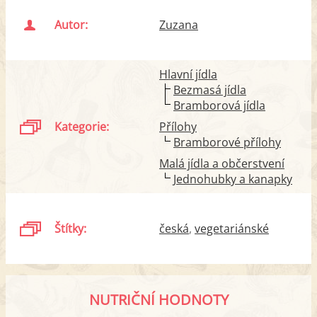
Autor:
Zuzana
Hlavní jídla
Bezmasá jídla
Bramborová jídla
Kategorie:
Přílohy
Bramborové přílohy
Malá jídla a občerstvení
Jednohubky a kanapky
Štítky:
česká
vegetariánské
NUTRIČNÍ HODNOTY