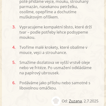
poté přidáme vejce, mouku, strouhaný
parmazán, nasekanou petrželku,
osolíme, opepříme a dochutíme
muškátovým oříškem.
3.
Vypracujeme kompaktní těsto, které drží
tvar – podle potřeby lehce podsypeme
moukou.
4.
Tvoříme malé krokety, které obalíme v
mouce, vejci a strouhance.
5.
Smažíme dozlatova ve vyšší vrstvě oleje
nebo ve fritéze. Po usmažení odkládáme
na papírový ubrousek.
6.
Podáváme jako přílohu nebo samotné s
libovolnou omáčkou.
Od:
Zuzana
,
2.7.2025