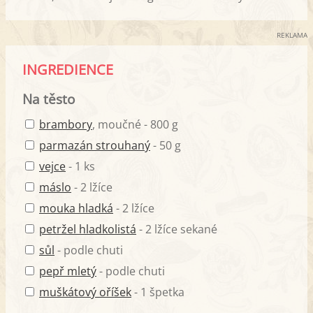
REKLAMA
INGREDIENCE
Na těsto
brambory
, moučné - 800 g
parmazán strouhaný
- 50 g
vejce
- 1 ks
máslo
- 2 lžíce
mouka hladká
- 2 lžíce
petržel hladkolistá
- 2 lžíce sekané
sůl
- podle chuti
pepř mletý
- podle chuti
muškátový oříšek
- 1 špetka