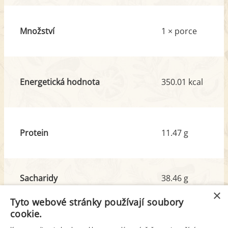
Množství
1 × porce
Energetická hodnota
350.01 kcal
Protein
11.47 g
Sacharidy
38.46 g
z toho cukr
1.96 g
×
Tyto webové stránky používají soubory
cookie.