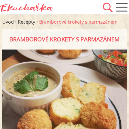
Úvod
•
Recepty
•
Bramborové krokety s parmazánem
BRAMBOROVÉ KROKETY S PARMAZÁNEM