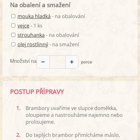
Na obalení a smažení
mouka hladká
- na obalování
vejce
- 1 ks
strouhanka
- na obalování
olej rostlinný
- na smažení
Množství na
−
+
porce
POSTUP PŘÍPRAVY
1.
Brambory uvaříme ve slupce doměkka,
oloupeme a nastrouháme najemno nebo
prolisujeme.
2.
Do teplých brambor přimícháme máslo,