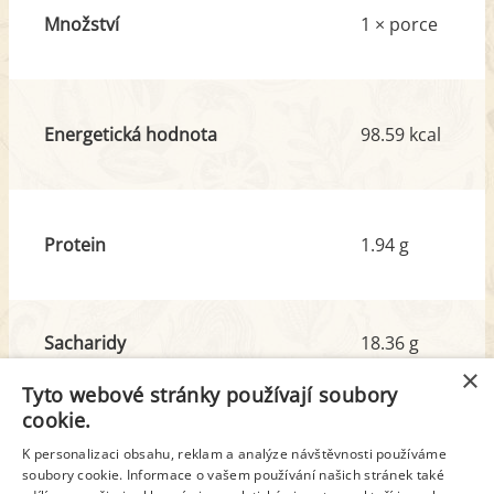
Množství
1 × porce
Energetická hodnota
98.59 kcal
Protein
1.94 g
Sacharidy
18.36 g
z toho cukr
8.06 g
×
Tyto webové stránky používají soubory
cookie.
Tuk
1.66 g
K personalizaci obsahu, reklam a analýze návštěvnosti používáme
z toho nas. mastné kyseliny
0.42 g
soubory cookie. Informace o vašem používání našich stránek také