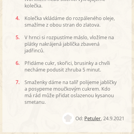
kolečka.
4.
Kolečka vkládáme do rozpáleného oleje,
smažíme z obou stran do zlatova.
5.
V hrnci si rozpustíme máslo, vložíme na
plátky nakrájená jablíčka zbavená
jadřinců.
6.
Přidáme cukr, skořici, brusinky a chvíli
necháme podusit zhruba 5 minut.
7.
Smaženky dáme na talíř polijeme jablíčky
a posypeme moučkovým cukrem. Kdo
má rád může přidat oslazenou kysanou
smetanu.
Od:
Petuler
,
24.9.2021