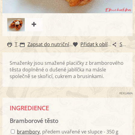
Tisk
Zapsat do nutričního diáře
Přidat k oblíbeným
Sdílet
Smaženky jsou smažené placičky z bramborového
těsta doplněné o dušené jablíčka na másle
společně se skořicí, cukrem a brusinkami.
REKLAMA
INGREDIENCE
Bramborové těsto
brambory
, předem uvařené ve slupce - 350 g