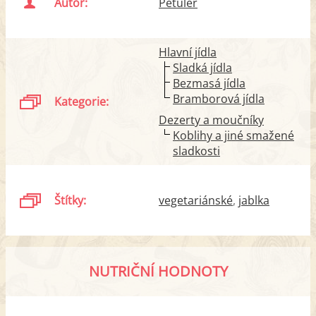
Autor:
Petuler
Hlavní jídla
Sladká jídla
Bezmasá jídla
Bramborová jídla
Kategorie:
Dezerty a moučníky
Koblihy a jiné smažené
sladkosti
Štítky:
vegetariánské
jablka
NUTRIČNÍ HODNOTY