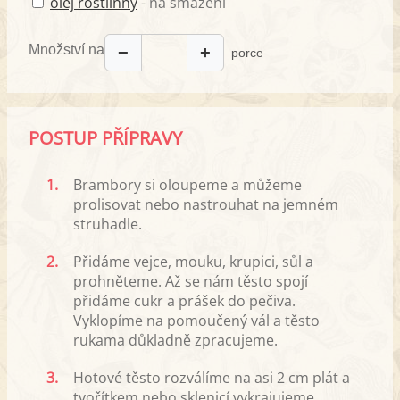
olej rostlinný
- na smažení
Množství na
−
+
porce
POSTUP PŘÍPRAVY
1.
Brambory si oloupeme a můžeme
prolisovat nebo nastrouhat na jemném
struhadle.
2.
Přidáme vejce, mouku, krupici, sůl a
prohněteme. Až se nám těsto spojí
přidáme cukr a prášek do pečiva.
Vyklopíme na pomoučený vál a těsto
rukama důkladně zpracujeme.
3.
Hotové těsto rozválíme na asi 2 cm plát a
tvořítkem nebo sklenicí vykrajujeme