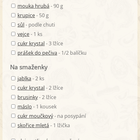
mouka hrubá
- 90 g
krupice
- 50 g
sůl
- podle chuti
vejce
- 1 ks
cukr krystal
- 3 lžíce
prášek do pečiva
- 1/2 balíčku
Na smaženky
jablka
- 2 ks
cukr krystal
- 2 lžíce
brusinky
- 2 lžíce
máslo
- 1 kousek
cukr moučkový
- na posypání
skořice mletá
- 1 lžička