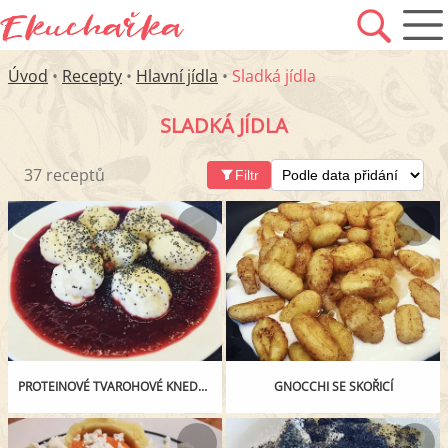
Úvod
•
Recepty
•
Hlavní jídla
•
Sladká jídla
SLADKÁ JÍDLA
37 receptů
Filtr
PROTEINOVÉ TVAROHOVÉ KNEDLÍČKY SE ŠVESTKOVOU OMÁČKOU
GNOCCHI SE SKOŘICÍ