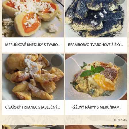
MERUŇKOVÉ KNEDLÍKY S TVAROHEM
BRAMBORVO-TVAROHOVÉ ŠIŠKY S MÁKEM
CÍSAŘSKÝ TRHANEC S JABLEČNÝM MUSEM
RÝŽOVÝ NÁKYP S MERUŇKAMI
REKLAMA