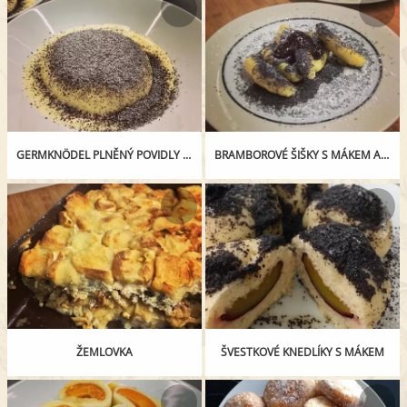
GERMKNÖDEL PLNĚNÝ POVIDLY S VANILKOVOU OMÁČKOU SYPANÝ MÁKEM
BRAMBOROVÉ ŠIŠKY S MÁKEM A POVIDLY
ŽEMLOVKA
ŠVESTKOVÉ KNEDLÍKY S MÁKEM