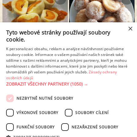
×
Tyto webové stránky používají soubory
cookie.
TVAROHOVÉ KNEDLÍKY S MERUŇKAMI
TVAROHOVÉ VDOLEČKY V CUKRU
K personalizaci obsahu, reklam a analýze návštěvnosti používáme
soubory cookie. Informace o vašem používání našich stránek také
sdílíme s našimi reklamními a analytickými partnery, kteří je mohou
kombinovat s dalšími informacemi, které jste jim poskytli nebo které
1
2
3
4
Další stránka >
shromáždili při vašem používání jejich služeb.
Zásady ochrany
osobních údajů
ZOBRAZIT VŠECHNY PARTNERY
(1050) →
REKLAMA
NEZBYTNĚ NUTNÉ SOUBORY
PODMÍNKY UŽITÍ
ZÁSADY OCHRANY OSOBNÍCH ÚDAJŮ
KONTAKT
VÝKONOVÉ SOUBORY
SOUBORY CÍLENÍ
NASTAVENÍ COOKIES
FUNKČNÍ SOUBORY
NEZAŘAZENÉ SOUBORY
© 2003-2026 ekucharka.cz
, ISSN 2694-6866, jakékoli veřejné šíření obsahu