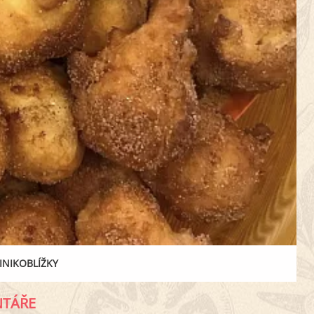
NIKOBLÍŽKY
TÁŘE