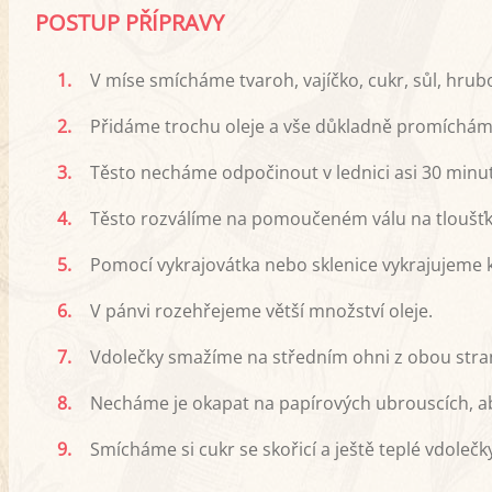
POSTUP PŘÍPRAVY
1.
V míse smícháme tvaroh, vajíčko, cukr, sůl, hru
2.
Přidáme trochu oleje a vše důkladně promícháme
3.
Těsto necháme odpočinout v lednici asi 30 minut
4.
Těsto rozválíme na pomoučeném válu na tloušťk
5.
Pomocí vykrajovátka nebo sklenice vykrajujeme 
6.
V pánvi rozehřejeme větší množství oleje.
7.
Vdolečky smažíme na středním ohni z obou stra
8.
Necháme je okapat na papírových ubrouscích, ab
9.
Smícháme si cukr se skořicí a ještě teplé vdolečk