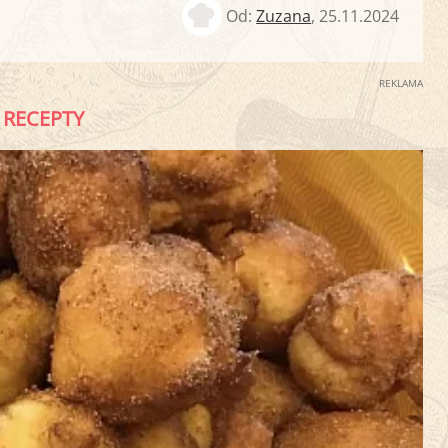
Od:
Zuzana
,
25.11.2024
REKLAMA
RECEPTY