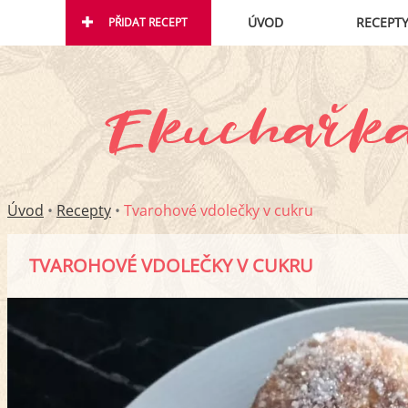
ÚVOD
RECEPT
PŘIDAT RECEPT
Úvod
•
Recepty
•
Tvarohové vdolečky v cukru
TVAROHOVÉ VDOLEČKY V CUKRU