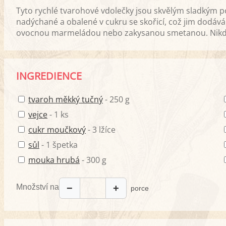
Tyto rychlé tvarohové vdolečky jsou skvělým sladkým po
nadýchané a obalené v cukru se skořicí, což jim dodává 
ovocnou marmeládou nebo zakysanou smetanou. Nikd
INGREDIENCE
tvaroh měkký tučný
- 250 g
vejce
- 1 ks
cukr moučkový
- 3 lžíce
sůl
- 1 špetka
mouka hrubá
- 300 g
Množství na
−
+
porce