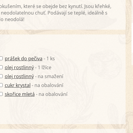
kušením, které se obejde bez kynutí. Jsou křehké,
neodolatelnou chuť. Podávají se teplé, ideálně s
o neodolá!
prášek do pečiva
- 1 ks
olej rostlinný
- 1 lžíce
olej rostlinný
- na smažení
cukr krystal
- na obalování
skořice mletá
- na obalování