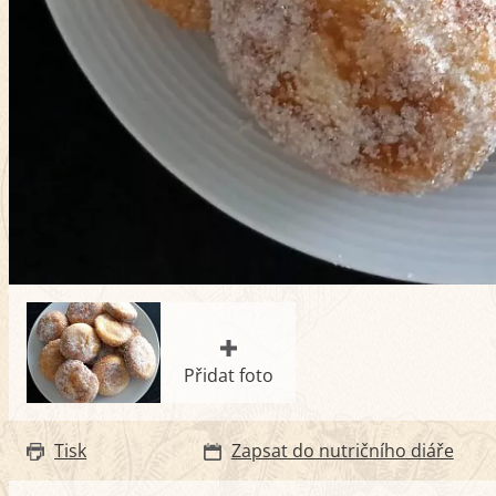
Přidat foto
Tisk
Zapsat do nutričního diáře