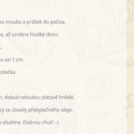
bou mouku a prášek do pečiva.
, až vznikne hladké těsto.
.
u asi 1 cm.
kolečka.
n, dokud nebudou zlatavě hnědé.
y se zbavily přebytečného oleje.
y obalíme. Dobrou chuť! :-)