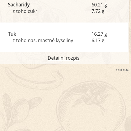
Sacharidy
60.21 g
z toho cukr
7.72 g
Tuk
16.27 g
z toho nas. mastné kyseliny
6.17 g
Detailní rozpis
REKLAMA