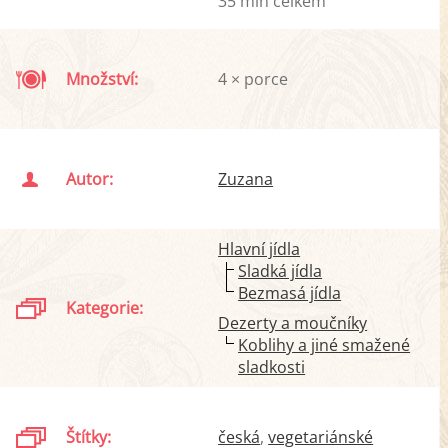
35 min celkem
Množství:
4 × porce
Autor:
Zuzana
Hlavní jídla
Sladká jídla
Bezmasá jídla
Kategorie:
Dezerty a moučníky
Koblihy a jiné smažené
sladkosti
Štítky:
česká
vegetariánské