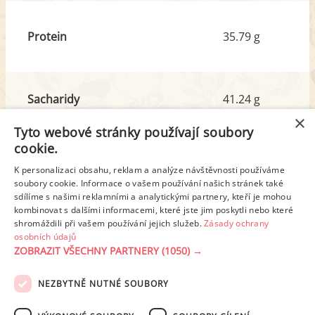
Protein
35.79 g
Sacharidy
41.24 g
z toho cukr
14.95 g
×
Tyto webové stránky používají soubory
cookie.
Tuk
9.29 g
K personalizaci obsahu, reklam a analýze návštěvnosti používáme
soubory cookie. Informace o vašem používání našich stránek také
z toho nas. mastné kyseliny
4.60 g
sdílíme s našimi reklamními a analytickými partnery, kteří je mohou
kombinovat s dalšími informacemi, které jste jim poskytli nebo které
shromáždili při vašem používání jejich služeb.
Zásady ochrany
Detailní rozpis
osobních údajů
ZOBRAZIT VŠECHNY PARTNERY
(1050) →
REKLAMA
NEZBYTNĚ NUTNÉ SOUBORY
PODMÍNKY UŽITÍ
ZÁSADY OCHRANY OSOBNÍCH ÚDAJŮ
KONTAKT