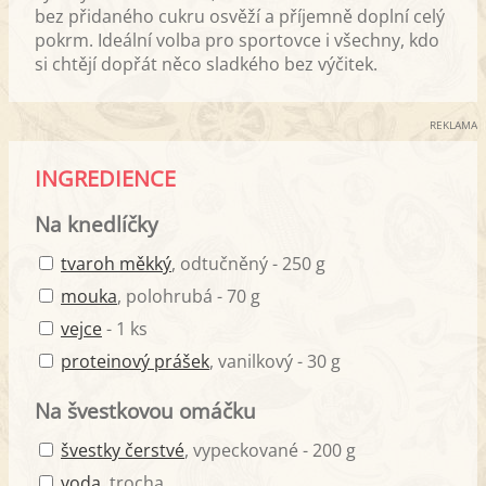
bez přidaného cukru osvěží a příjemně doplní celý
pokrm. Ideální volba pro sportovce i všechny, kdo
si chtějí dopřát něco sladkého bez výčitek.
REKLAMA
INGREDIENCE
Na knedlíčky
tvaroh měkký
, odtučněný - 250 g
mouka
, polohrubá - 70 g
vejce
- 1 ks
proteinový prášek
, vanilkový - 30 g
Na švestkovou omáčku
švestky čerstvé
, vypeckované - 200 g
voda
, trocha