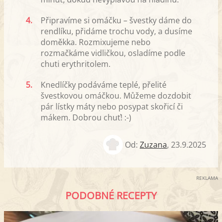
4.
Připravíme si omáčku – švestky dáme do
rendlíku, přidáme trochu vody, a dusíme
doměkka. Rozmixujeme nebo
rozmačkáme vidličkou, osladíme podle
chuti erythritolem.
5.
Knedlíčky podáváme teplé, přelité
švestkovou omáčkou. Můžeme dozdobit
pár lístky máty nebo posypat skořicí či
mákem. Dobrou chuť! :-)
Od:
Zuzana
,
23.9.2025
REKLAMA
PODOBNÉ RECEPTY