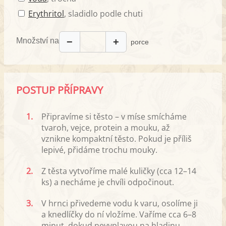
Erythritol
, sladidlo podle chuti
Množství na
−
+
porce
POSTUP PŘÍPRAVY
1.
Připravíme si těsto – v míse smícháme
tvaroh, vejce, protein a mouku, až
vznikne kompaktní těsto. Pokud je příliš
lepivé, přidáme trochu mouky.
2.
Z těsta vytvoříme malé kuličky (cca 12–14
ks) a necháme je chvíli odpočinout.
3.
V hrnci přivedeme vodu k varu, osolíme ji
a knedlíčky do ní vložíme. Vaříme cca 6–8
minut, dokud nevyplavou na hladinu.