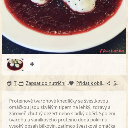
Tisk
Zapsat do nutričního diáře
Přidat k oblíbeným
Sdílet
Proteinové tvarohové knedlíčky se švestkovou
omáčkou jsou skvělým tipem na lehký, zdravý a
zároveň chutný dezert nebo sladký oběd. Spojení
tvarohu a vanilkového proteinu dodá pokrmu
vysoký obsah bílkovin, zatímco švestková omáčka