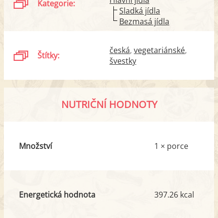
Hlavní jídla
Kategorie:
Sladká jídla
Bezmasá jídla
česká
vegetariánské
Štítky:
švestky
NUTRIČNÍ HODNOTY
Množství
1 × porce
Energetická hodnota
397.26 kcal