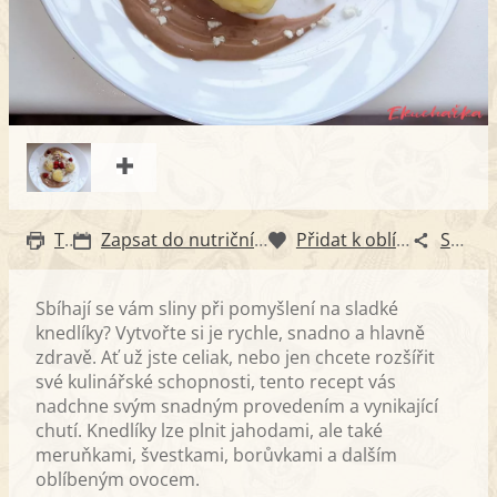
Tisk
Zapsat do nutričního diáře
Přidat k oblíbeným
Sdílet
Sbíhají se vám sliny při pomyšlení na sladké
knedlíky? Vytvořte si je rychle, snadno a hlavně
zdravě. Ať už jste celiak, nebo jen chcete rozšířit
své kulinářské schopnosti, tento recept vás
nadchne svým snadným provedením a vynikající
chutí. Knedlíky lze plnit jahodami, ale také
meruňkami, švestkami, borůvkami a dalším
oblíbeným ovocem.