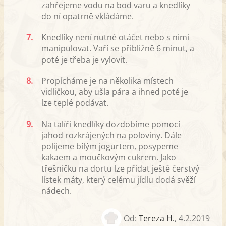
zahřejeme vodu na bod varu a knedlíky
do ní opatrně vkládáme.
7.
Knedlíky není nutné otáčet nebo s nimi
manipulovat. Vaří se přibližně 6 minut, a
poté je třeba je vylovit.
8.
Propícháme je na několika místech
vidličkou, aby ušla pára a ihned poté je
lze teplé podávat.
9.
Na talíři knedlíky dozdobíme pomocí
jahod rozkrájených na poloviny. Dále
polijeme bílým jogurtem, posypeme
kakaem a moučkovým cukrem. Jako
třešničku na dortu lze přidat ještě čerstvý
lístek máty, který celému jídlu dodá svěží
nádech.
Od:
Tereza H.
,
4.2.2019