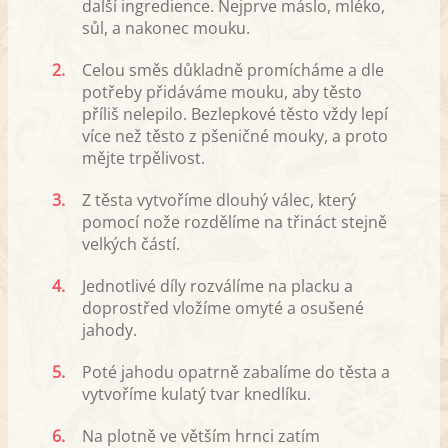
další ingredience. Nejprve máslo, mléko,
sůl, a nakonec mouku.
2.
Celou směs důkladně promícháme a dle
potřeby přidáváme mouku, aby těsto
příliš nelepilo. Bezlepkové těsto vždy lepí
více než těsto z pšeničné mouky, a proto
mějte trpělivost.
3.
Z těsta vytvoříme dlouhý válec, který
pomocí nože rozdělíme na třináct stejně
velkých částí.
4.
Jednotlivé díly rozválíme na placku a
doprostřed vložíme omyté a osušené
jahody.
5.
Poté jahodu opatrně zabalíme do těsta a
vytvoříme kulatý tvar knedlíku.
6.
Na plotně ve větším hrnci zatím