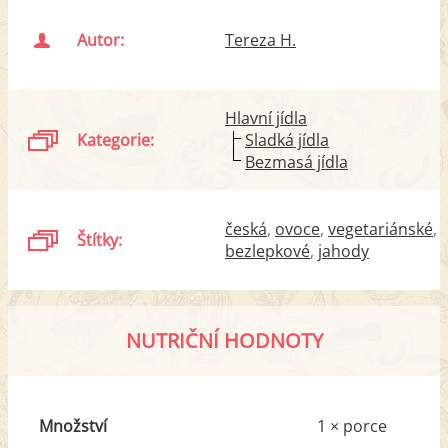
Autor:
Tereza H.
Hlavní jídla
Kategorie:
Sladká jídla
Bezmasá jídla
česká
ovoce
vegetariánské
Štítky:
bezlepkové
jahody
NUTRIČNÍ HODNOTY
Množství
1 × porce