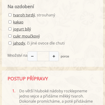
Na ozdobení
tvaroh tvrdý
, strouhaný
kakao
jogurt bílý
cukr moučkový
jahody
, či jiné ovoce dle chuti
Množství na
−
+
porce
POSTUP PŘÍPRAVY
1.
Do větší hluboké nádoby rozklepneme
jedno vejce a přidáme měkký tvaroh.
Dokonale promícháme, a poté přidáváme