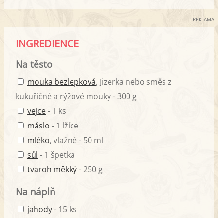
REKLAMA
INGREDIENCE
Na těsto
mouka bezlepková
, Jizerka nebo směs z
kukuřičné a rýžové mouky - 300 g
vejce
- 1 ks
máslo
- 1 lžíce
mléko
, vlažné - 50 ml
sůl
- 1 špetka
tvaroh měkký
- 250 g
Na náplň
jahody
- 15 ks