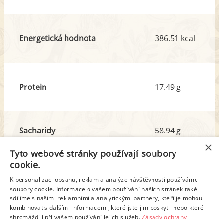
Energetická hodnota
386.51 kcal
Protein
17.49 g
Sacharidy
58.94 g
z toho cukr
7.69 g
×
Tyto webové stránky používají soubory
cookie.
Tuk
8.79 g
K personalizaci obsahu, reklam a analýze návštěvnosti používáme
soubory cookie. Informace o vašem používání našich stránek také
z toho nas. mastné kyseliny
4.38 g
sdílíme s našimi reklamními a analytickými partnery, kteří je mohou
kombinovat s dalšími informacemi, které jste jim poskytli nebo které
shromáždili při vašem používání jejich služeb.
Zásady ochrany