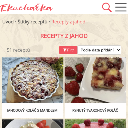
Úvod
•
Štítky receptů
•
Recepty z jahod
RECEPTY Z JAHOD
51 receptů
Filtr
JAHODOVÝ KOLÁČ S MANDLEMI
KYNUTÝ TVAROHOVÝ KOLÁČ