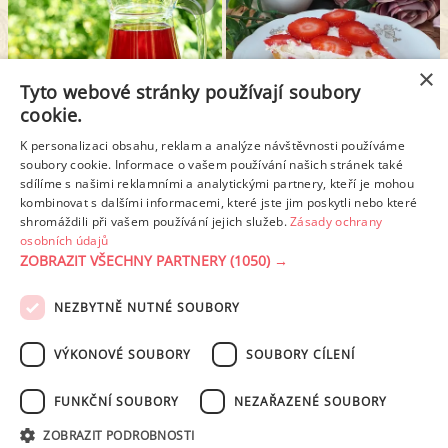
×
Tyto webové stránky používají soubory
cookie.
K personalizaci obsahu, reklam a analýze návštěvnosti používáme
DOMÁCÍ JAHODOVÉ VÍNO S TŘEŠNĚMI
NEPEČENÝ TVAROHOVÝ DEZERT S JAHODAMI
soubory cookie. Informace o vašem používání našich stránek také
sdílíme s našimi reklamními a analytickými partnery, kteří je mohou
kombinovat s dalšími informacemi, které jste jim poskytli nebo které
shromáždili při vašem používání jejich služeb.
Zásady ochrany
1
2
3
4
5
Další stránka >
osobních údajů
ZOBRAZIT VŠECHNY PARTNERY
(1050) →
NEZBYTNĚ NUTNÉ SOUBORY
PODMÍNKY UŽITÍ
ZÁSADY OCHRANY OSOBNÍCH ÚDAJŮ
KONTAKT
VÝKONOVÉ SOUBORY
SOUBORY CÍLENÍ
NASTAVENÍ COOKIES
FUNKČNÍ SOUBORY
NEZAŘAZENÉ SOUBORY
© 2003-2026 ekucharka.cz
, ISSN 2694-6866, jakékoli veřejné šíření obsahu
ZOBRAZIT PODROBNOSTI
tohoto serveru je bez písemného souhlasu provozovatele zakázáno.