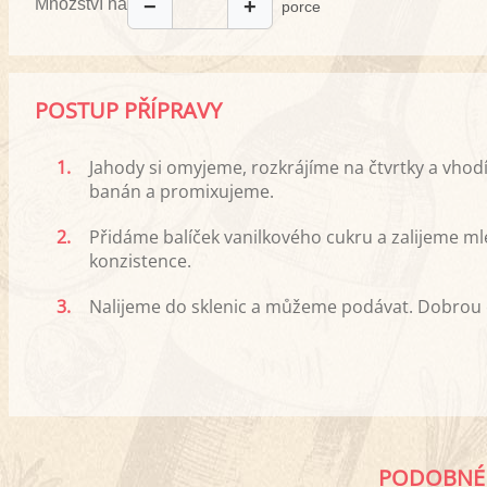
Množství na
−
+
porce
POSTUP PŘÍPRAVY
1.
Jahody si omyjeme, rozkrájíme na čtvrtky a vh
banán a promixujeme.
2.
Přidáme balíček vanilkového cukru a zalijeme ml
konzistence.
3.
Nalijeme do sklenic a můžeme podávat. Dobrou c
PODOBNÉ 