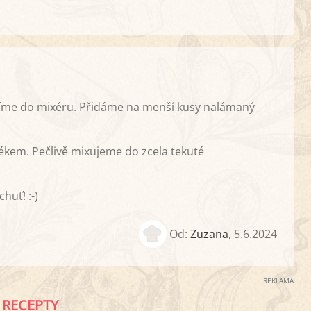
odíme do mixéru. Přidáme na menší kusy nalámaný
ékem. Pečlivě mixujeme do zcela tekuté
huť! :-)
Od:
Zuzana
,
5.6.2024
REKLAMA
RECEPTY