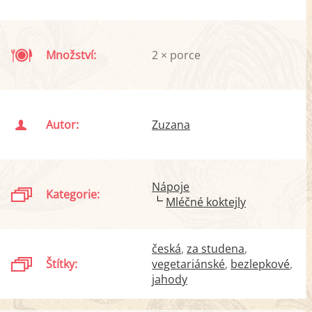
Množství:
2 × porce
Autor:
Zuzana
Nápoje
Kategorie:
Mléčné koktejly
česká
za studena
Štítky:
vegetariánské
bezlepkové
jahody