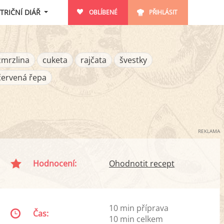
TRIČNÍ DIÁŘ
OBLÍBENÉ
PŘIHLÁSIT
zmrzlina
cuketa
rajčata
švestky
červená řepa
REKLAMA
Hodnocení:
Ohodnotit recept
10 min příprava
Čas:
10 min celkem