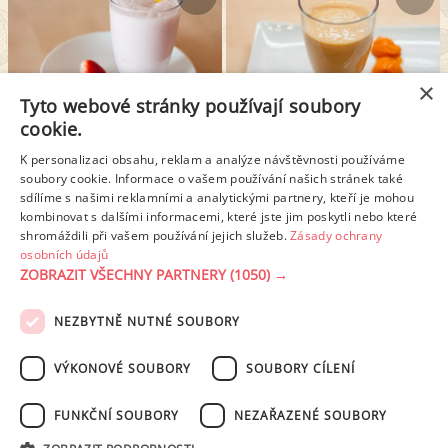
×
Tyto webové stránky používají soubory
cookie.
JAHODOVÝ KOKTEJL
MERUŇKOVÝ NEALKO I ALKO KOKTEJL
K personalizaci obsahu, reklam a analýze návštěvnosti používáme
soubory cookie. Informace o vašem používání našich stránek také
sdílíme s našimi reklamními a analytickými partnery, kteří je mohou
kombinovat s dalšími informacemi, které jste jim poskytli nebo které
1
2
Další stránka >
shromáždili při vašem používání jejich služeb.
Zásady ochrany
osobních údajů
ZOBRAZIT VŠECHNY PARTNERY
(1050) →
REKLAMA
NEZBYTNĚ NUTNÉ SOUBORY
PODMÍNKY UŽITÍ
ZÁSADY OCHRANY OSOBNÍCH ÚDAJŮ
KONTAKT
VÝKONOVÉ SOUBORY
SOUBORY CÍLENÍ
NASTAVENÍ COOKIES
FUNKČNÍ SOUBORY
NEZAŘAZENÉ SOUBORY
© 2003-2026 ekucharka.cz
, ISSN 2694-6866, jakékoli veřejné šíření obsahu