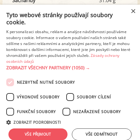
Sacharidy
31.04 g
z toho cukr
27.03 g
×
Tyto webové stránky používají soubory
cookie.
Tuk
3.45 g
K personalizaci obsahu, reklam a analýze návštěvnosti používáme
soubory cookie. Informace o vašem používání našich stránek také
z toho nas. mastné kyseliny
0.51 g
sdílíme s našimi reklamními a analytickými partnery, kteří je mohou
kombinovat s dalšími informacemi, které jste jim poskytli nebo které
shromáždili při vašem používání jejich služeb.
Zásady ochrany
Detailní rozpis
osobních údajů
ZOBRAZIT VŠECHNY PARTNERY
(1050) →
REKLAMA
NEZBYTNĚ NUTNÉ SOUBORY
PODMÍNKY UŽITÍ
ZÁSADY OCHRANY OSOBNÍCH ÚDAJŮ
KONTAKT
VÝKONOVÉ SOUBORY
SOUBORY CÍLENÍ
NASTAVENÍ COOKIES
FUNKČNÍ SOUBORY
NEZAŘAZENÉ SOUBORY
© 2003-2026 ekucharka.cz
, ISSN 2694-6866, jakékoli veřejné šíření obsahu
ZOBRAZIT PODROBNOSTI
tohoto serveru je bez písemného souhlasu provozovatele zakázáno.
Design: Eva Roverová
VŠE PŘIJMOUT
VŠE ODMÍTNOUT