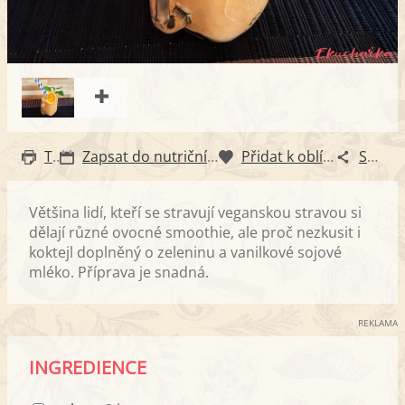
Tisk
Zapsat do nutričního diáře
Přidat k oblíbeným
Sdílet
Většina lidí, kteří se stravují veganskou stravou si
dělají různé ovocné smoothie, ale proč nezkusit i
koktejl doplněný o zeleninu a vanilkové sojové
mléko. Příprava je snadná.
REKLAMA
INGREDIENCE