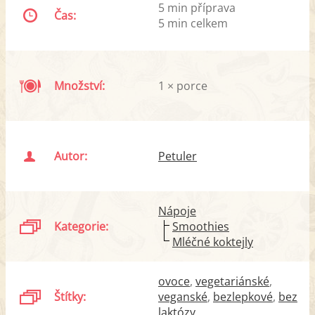
5 min příprava
Čas:
5 min celkem
Množství:
1 × porce
Autor:
Petuler
Nápoje
Kategorie:
Smoothies
Mléčné koktejly
ovoce
vegetariánské
Štítky:
veganské
bezlepkové
bez
laktózy