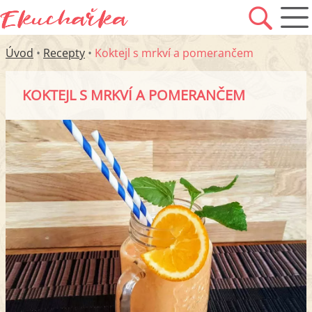
Úvod
•
Recepty
•
Koktejl s mrkví a pomerančem
KOKTEJL S MRKVÍ A POMERANČEM