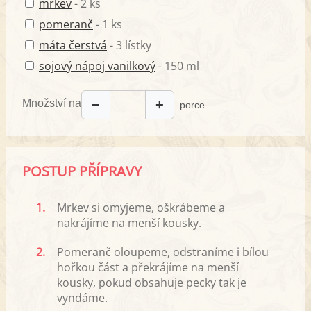
mrkev
- 2 ks
pomeranč
- 1 ks
máta čerstvá
- 3 lístky
sojový nápoj vanilkový
- 150 ml
Množství na
−
+
porce
POSTUP PŘÍPRAVY
1.
Mrkev si omyjeme, oškrábeme a
nakrájíme na menší kousky.
2.
Pomeranč oloupeme, odstraníme i bílou
hořkou část a překrájíme na menší
kousky, pokud obsahuje pecky tak je
vyndáme.