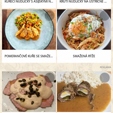
KUŘECÍ NUDLIČKY S ASIJSKÝMI NUDLEMI
KRŮTÍ NUDLIČKY NA ÚSTŘIČNÉ OMÁČCE
POMERANČOVÉ KUŘE SE SMAŽENOU RÝŽÍ
SMAŽENÁ RÝŽE
REKLAMA