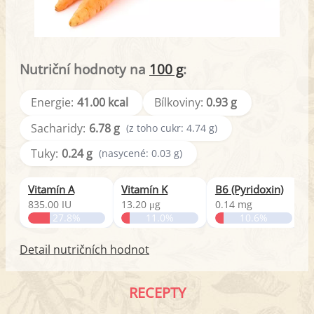
Nutriční hodnoty na
100 g
:
Energie:
41.00 kcal
Bílkoviny:
0.93 g
Sacharidy:
6.78 g
(z toho cukr: 4.74 g)
Tuky:
0.24 g
(nasycené: 0.03 g)
Vitamín A
Vitamín K
B6 (Pyridoxin)
D
835.00 IU
13.20 μg
0.14 mg
27.8%
11.0%
10.6%
Detail nutričních hodnot
RECEPTY