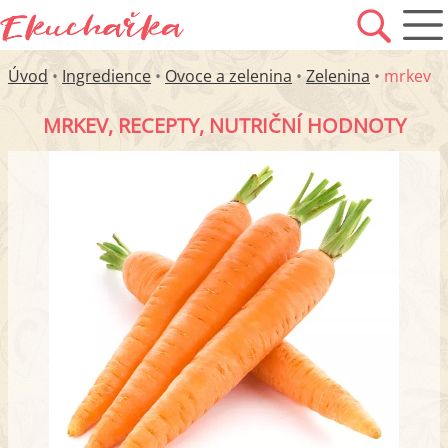
Úvod
•
Ingredience
•
Ovoce a zelenina
•
Zelenina
•
mrkev
MRKEV, RECEPTY, NUTRIČNÍ HODNOTY