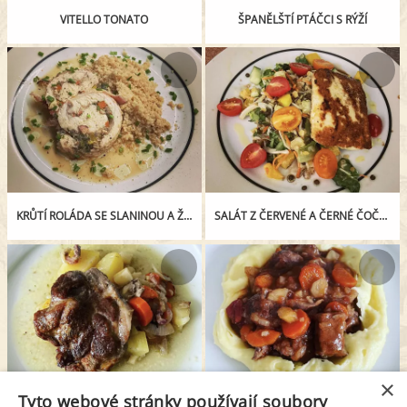
VITELLO TONATO
ŠPANĚLŠTÍ PTÁČCI S RÝŽÍ
KRŮTÍ ROLÁDA SE SLANINOU A ŽAMPIONY S KUSKUSEM
SALÁT Z ČERVENÉ A ČERNÉ ČOČKY S HALLOUMI
×
Tyto webové stránky používají soubory