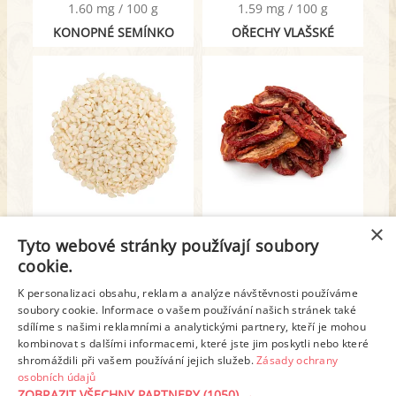
1.60 mg / 100 g
1.59 mg / 100 g
KONOPNÉ SEMÍNKO
OŘECHY VLAŠSKÉ
1.46 mg / 100 g
1.42 mg / 100 g
×
Tyto webové stránky používají soubory
SEMÍNKA SEZAMOVÁ
RAJČATA SUŠENÁ
cookie.
K personalizaci obsahu, reklam a analýze návštěvnosti používáme
1
2
3
4
5
6
soubory cookie. Informace o vašem používání našich stránek také
sdílíme s našimi reklamními a analytickými partnery, kteří je mohou
kombinovat s dalšími informacemi, které jste jim poskytli nebo které
Další stránka >
shromáždili při vašem používání jejich služeb.
Zásady ochrany
osobních údajů
ZOBRAZIT VŠECHNY PARTNERY
(1050) →