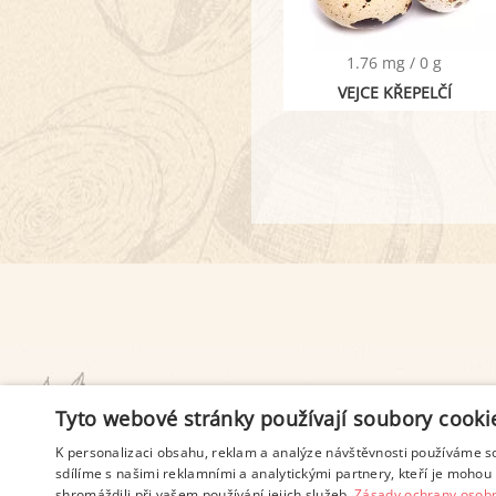
1.76 mg / 0 g
VEJCE KŘEPELČÍ
PODMÍNKY UŽITÍ
Tyto webové stránky používají soubory cooki
K personalizaci obsahu, reklam a analýze návštěvnosti používáme s
sdílíme s našimi reklamními a analytickými partnery, kteří je mohou 
shromáždili při vašem používání jejich služeb.
Zásady ochrany osobn