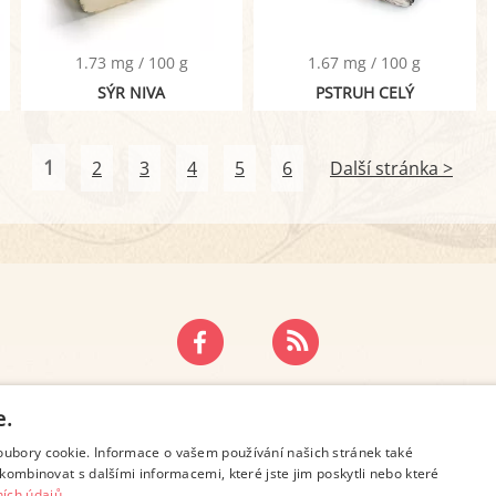
1.73 mg / 100 g
1.67 mg / 100 g
SÝR NIVA
PSTRUH CELÝ
1
2
3
4
5
6
Další stránka >
ZÁSADY OCHRANY OSOBNÍCH ÚDAJŮ
KONTAKT
e.
oubory cookie. Informace o vašem používání našich stránek také
kombinovat s dalšími informacemi, které jste jim poskytli nebo které
ích údajů