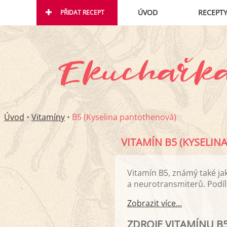
ÚVOD
RECEPT
PŘIDAT RECEPT
Úvod
•
Vitamíny
•
B5 (Kyselina pantothenová)
VITAMÍN B5 (KYSELIN
Vitamín B5, známý také ja
a neurotransmiterů. Podíl
Zobrazit více...
ZDROJE VITAMÍNU B