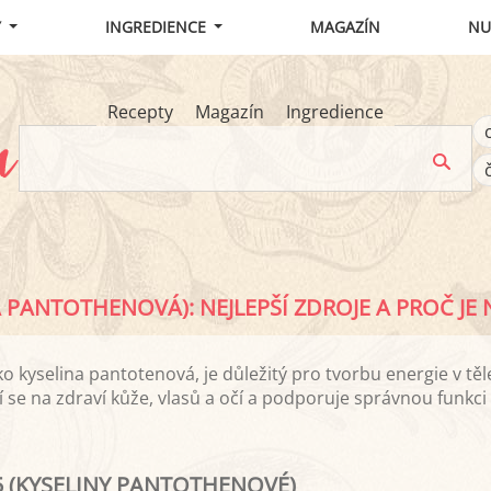
Y
INGREDIENCE
MAGAZÍN
NU
Recepty
Magazín
Ingredience
A PANTOTHENOVÁ): NEJLEPŠÍ ZDROJE A PROČ JE
ko kyselina pantotenová, je důležitý pro tvorbu energie v t
í se na zdraví kůže, vlasů a očí a podporuje správnou funkc
5 (KYSELINY PANTOTHENOVÉ)