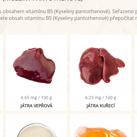
 s obsahem vitamínu B5 (Kyseliny pantothenové). Seřazeno
ete obsah vitamínu B5 (Kyseliny pantothenové) přepočítat 
6.65 mg / 100 g
6.23 mg / 100 g
JÁTRA VEPŘOVÁ
JÁTRA KUŘECÍ