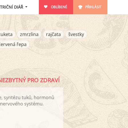
TRIČNÍ DIÁŘ
OBLÍBENÉ
PŘIHLÁSIT
cuketa
zmrzlina
rajčata
švestky
červená řepa
 NEZBYTNÝ PRO ZDRAVÍ
ěle, syntézu tuků, hormonů
i nervového systému.