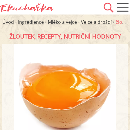
Úvod
•
Ingredience
•
Mléko a vejce
•
Vejce a droždí
•
žloutek
ŽLOUTEK, RECEPTY, NUTRIČNÍ HODNOTY