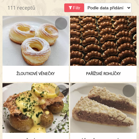
111 receptů
Filtr
ŽLOUTKOVÉ VĚNEČKY
PAŘÍŽSKÉ ROHLÍČKY