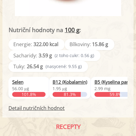
Nutriční hodnoty na
100 g
:
Energie:
322.00 kcal
Bílkoviny:
15.86 g
Sacharidy:
3.59 g
(z toho cukr: 0.56 g)
Tuky:
26.54 g
(nasycené: 9.55 g)
Selen
B12 (Kobalamin)
B5 (Kyselina pantot
56.00 μg
1.95 μg
2.99 mg
101.8%
81.3%
59.8%
Detail nutričních hodnot
RECEPTY