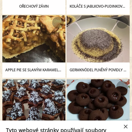
OŘECHOVÝ ZÁVIN
KOLÁČE S JABLKOVO-PUDINKOVOU NÁPLNÍ
APPLE PIE SE SLANÝM KARAMELEM A VLAŠSKÝMI OŘECHY
GERMKNÖDEL PLNĚNÝ POVIDLY S VANILKOVOU OMÁČKOU SYPANÝ MÁKEM
×
Tyto webové stránky používají soubory