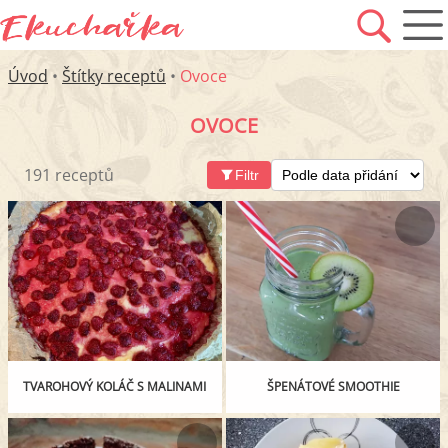
Úvod
•
Štítky receptů
•
Ovoce
OVOCE
191 receptů
Filtr
TVAROHOVÝ KOLÁČ S MALINAMI
ŠPENÁTOVÉ SMOOTHIE