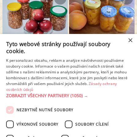
×
Tyto webové stránky používají soubory
STROUHANÁ STERILOVANÁ JABLKA
BROSKVOVÝ KOMPOT
cookie.
K personalizaci obsahu, reklam a analýze návštěvnosti používáme
soubory cookie. Informace o vašem používání našich stránek také
1
2
3
4
5
6
sdílíme s našimi reklamními a analytickými partnery, kteří je mohou
kombinovat s dalšími informacemi, které jste jim poskytli nebo které
shromáždili při vašem používání jejich služeb.
Zásady ochrany
Další stránka >
osobních údajů
ZOBRAZIT VŠECHNY PARTNERY
(1050) →
NEZBYTNĚ NUTNÉ SOUBORY
PODMÍNKY UŽITÍ
ZÁSADY OCHRANY OSOBNÍCH ÚDAJŮ
KONTAKT
VÝKONOVÉ SOUBORY
SOUBORY CÍLENÍ
NASTAVENÍ COOKIES