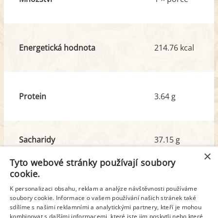
Energetická hodnota
214.76 kcal
Protein
3.64 g
Sacharidy
37.15 g
z toho cukr
12.48 g
×
Tyto webové stránky používají soubory
cookie.
Tuk
8.48 g
K personalizaci obsahu, reklam a analýze návštěvnosti používáme
z toho nas. mastné kyseliny
1.93 g
soubory cookie. Informace o vašem používání našich stránek také
sdílíme s našimi reklamními a analytickými partnery, kteří je mohou
kombinovat s dalšími informacemi, které jste jim poskytli nebo které