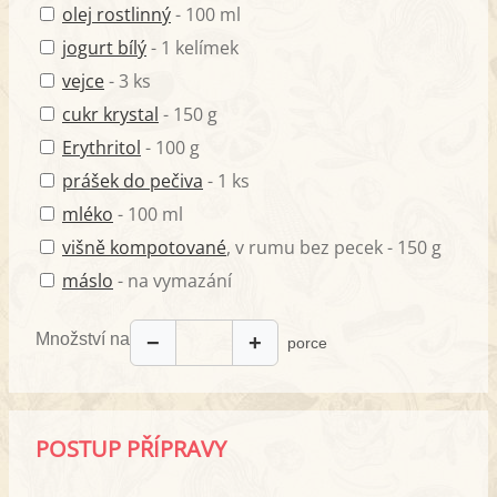
olej rostlinný
- 100 ml
jogurt bílý
- 1 kelímek
vejce
- 3 ks
cukr krystal
- 150 g
Erythritol
- 100 g
prášek do pečiva
- 1 ks
mléko
- 100 ml
višně kompotované
, v rumu bez pecek - 150 g
máslo
- na vymazání
Množství na
−
+
porce
POSTUP PŘÍPRAVY