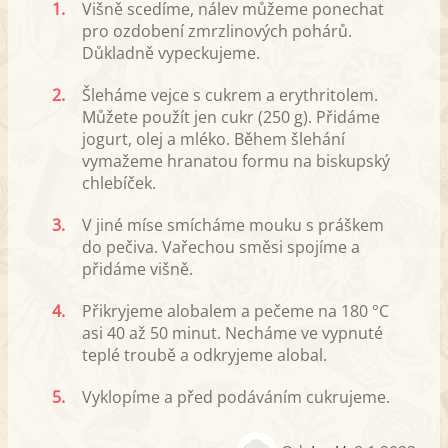
1.
Višně scedíme, nálev můžeme ponechat
pro ozdobení zmrzlinových pohárů.
Důkladně vypeckujeme.
2.
Šleháme vejce s cukrem a erythritolem.
Můžete použít jen cukr (250 g). Přidáme
jogurt, olej a mléko. Během šlehání
vymažeme hranatou formu na biskupský
chlebíček.
3.
V jiné míse smícháme mouku s práškem
do pečiva. Vařechou směsi spojíme a
přidáme višně.
4.
Přikryjeme alobalem a pečeme na 180 °C
asi 40 až 50 minut. Necháme ve vypnuté
teplé troubě a odkryjeme alobal.
5.
Vyklopíme a před podáváním cukrujeme.