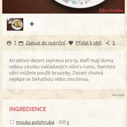
Tisk
Zapsat do nutričního diáře
Přidat k oblíbeným
Sdílet
Atraktivní dezert zejména pro ty, kteří mají doma
velkou zásobu nakládaných višní v rumu. Namísto
višní můžete použít brusinky. Dezert chutná
nejlépe se šlehačkou nebo zmrzlinou.
REKLAMA
INGREDIENCE
mouka polohrubá
- 350 g