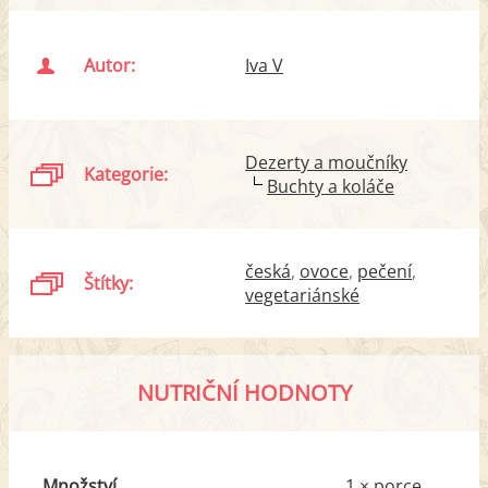
Autor:
Iva V
Dezerty a moučníky
Kategorie:
Buchty a koláče
česká
ovoce
pečení
Štítky:
vegetariánské
NUTRIČNÍ HODNOTY
Množství
1 × porce