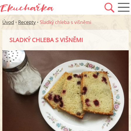
Úvod
•
Recepty
•
Sladký chleba s višněmi
SLADKÝ CHLEBA S VIŠNĚMI