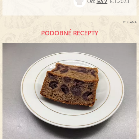
Od:
Iva V
,
8.1.2023
REKLAMA
PODOBNÉ RECEPTY