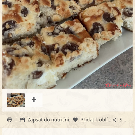
Tisk
Zapsat do nutričního diáře
Přidat k oblíbeným
Sdílet