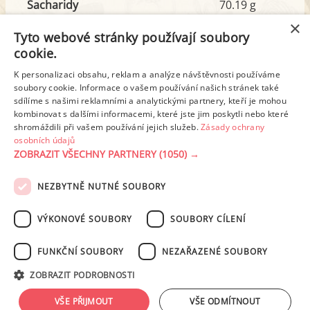
Sacharidy
70.19 g
z toho cukr
41.15 g
×
Tyto webové stránky používají soubory
cookie.
Tuk
18.15 g
K personalizaci obsahu, reklam a analýze návštěvnosti používáme
soubory cookie. Informace o vašem používání našich stránek také
z toho nas. mastné kyseliny
5.91 g
sdílíme s našimi reklamními a analytickými partnery, kteří je mohou
kombinovat s dalšími informacemi, které jste jim poskytli nebo které
shromáždili při vašem používání jejich služeb.
Zásady ochrany
Detailní rozpis
osobních údajů
ZOBRAZIT VŠECHNY PARTNERY
(1050) →
REKLAMA
NEZBYTNĚ NUTNÉ SOUBORY
PODMÍNKY UŽITÍ
ZÁSADY OCHRANY OSOBNÍCH ÚDAJŮ
KONTAKT
VÝKONOVÉ SOUBORY
SOUBORY CÍLENÍ
NASTAVENÍ COOKIES
FUNKČNÍ SOUBORY
NEZAŘAZENÉ SOUBORY
© 2003-2026 ekucharka.cz
, ISSN 2694-6866, jakékoli veřejné šíření obsahu
ZOBRAZIT PODROBNOSTI
tohoto serveru je bez písemného souhlasu provozovatele zakázáno.
Design: Eva Roverová
VŠE PŘIJMOUT
VŠE ODMÍTNOUT