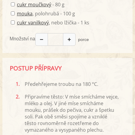
cukr moučkový
- 80 g
mouka
, polohrubá - 100 g
cukr vanilkový
, nebo lžička - 1 ks
Množství na
−
+
porce
POSTUP PŘÍPRAVY
1.
Předehřejeme troubu na 180 °C.
2.
Připravíme těsto: V míse smícháme vejce,
mléko a olej. V jiné míse smícháme
mouku, prášek do pečiva, cukr a špetku
soli. Pak obě směsi spojíme a vzniklé
těsto rovnoměrně rozetřeme do
vymazaného a vysypaného plechu.