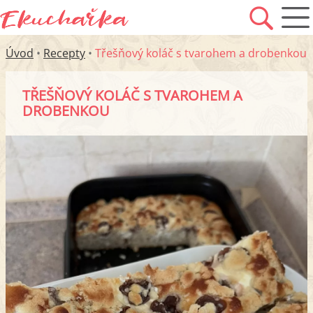
Úvod
•
Recepty
•
Třešňový koláč s tvarohem a drobenkou
TŘEŠŇOVÝ KOLÁČ S TVAROHEM A
DROBENKOU