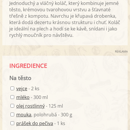
Jednoduchý a vláčný koláč, který kombinuje jemné
těsto, krémovou tvarohovou vrstvu a šťavnaté
třešně z kompotu. Navrchu je křupavá drobenka,
která dodá dezertu krásnou strukturu i chuť. Koláč
je ideální na plech a hodí se ke kávě, snídani i jako
rychlý moučník pro návštěvu.
REKLAMA
INGREDIENCE
Na těsto
vejce
- 2 ks
mléko
- 300 ml
olej rostlinný
- 125 ml
mouka
, polohrubá - 300 g
prášek do pečiva
- 1 ks