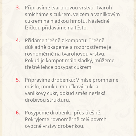
3.
Připravíme tvarohovou vrstvu: Tvaroh
smícháme s cukrem, vejcem a vanilkovým
cukrem na hladkou hmotu. Následně
lžičkou přidáváme na těsto.
4.
Přidáme třešně z kompotu: Třešně
důkladně okapeme a rozprostřeme je
rovnoměrně na tvarohovou vrstvu.
Pokud je kompot málo sladký, můžeme
třešně lehce posypat cukrem.
5.
Připravíme drobenku: V míse promneme
máslo, mouku, moučkový cukr a
vanilkový cukr, dokud směs nezíská
drobivou strukturu.
6.
Posypeme drobenku přes třešně:
Pokryjeme rovnoměrně celý povrch
ovocné vrstvy drobenkou.