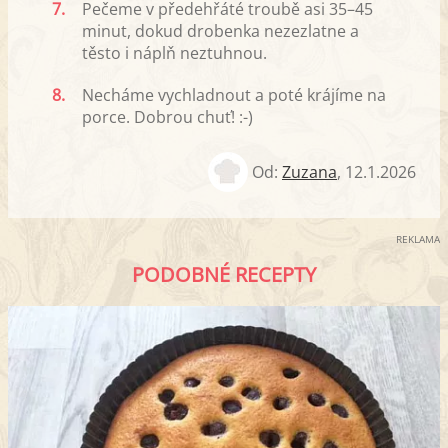
7.
Pečeme v předehřáté troubě asi 35–45
minut, dokud drobenka nezezlatne a
těsto i náplň neztuhnou.
8.
Necháme vychladnout a poté krájíme na
porce. Dobrou chuť! :-)
Od:
Zuzana
,
12.1.2026
REKLAMA
PODOBNÉ RECEPTY