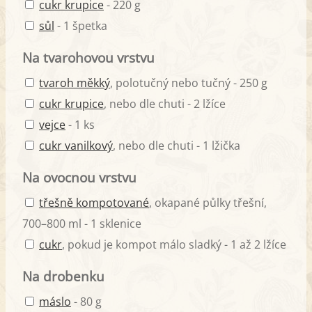
cukr krupice
- 220 g
sůl
- 1 špetka
Na tvarohovou vrstvu
tvaroh měkký
, polotučný nebo tučný - 250 g
cukr krupice
, nebo dle chuti - 2 lžíce
vejce
- 1 ks
cukr vanilkový
, nebo dle chuti - 1 lžička
Na ovocnou vrstvu
třešně kompotované
, okapané půlky třešní,
700–800 ml - 1 sklenice
cukr
, pokud je kompot málo sladký - 1 až 2 lžíce
Na drobenku
máslo
- 80 g