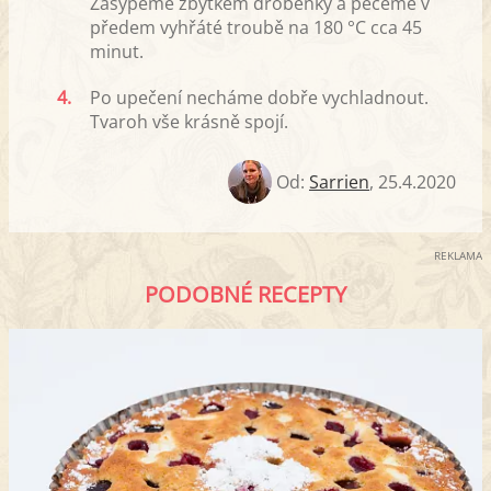
Zasypeme zbytkem drobenky a pečeme v
předem vyhřáté troubě na 180 °C cca 45
minut.
4.
Po upečení necháme dobře vychladnout.
Tvaroh vše krásně spojí.
Od:
Sarrien
,
25.4.2020
REKLAMA
PODOBNÉ RECEPTY