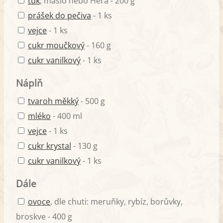
tuk
, máslo nebo Hera - 200 g
prášek do pečiva
- 1 ks
vejce
- 1 ks
cukr moučkový
- 160 g
cukr vanilkový
- 1 ks
Náplň
tvaroh měkký
- 500 g
mléko
- 400 ml
vejce
- 1 ks
cukr krystal
- 130 g
cukr vanilkový
- 1 ks
Dále
ovoce
, dle chuti: meruňky, rybíz, borůvky,
broskve - 400 g