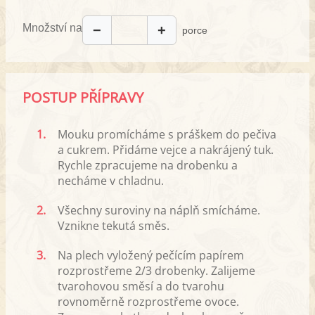
Množství na
−
+
porce
POSTUP PŘÍPRAVY
1.
Mouku promícháme s práškem do pečiva
a cukrem. Přidáme vejce a nakrájený tuk.
Rychle zpracujeme na drobenku a
necháme v chladnu.
2.
Všechny suroviny na náplň smícháme.
Vznikne tekutá směs.
3.
Na plech vyložený pečícím papírem
rozprostřeme 2/3 drobenky. Zalijeme
tvarohovou směsí a do tvarohu
rovnoměrně rozprostřeme ovoce.