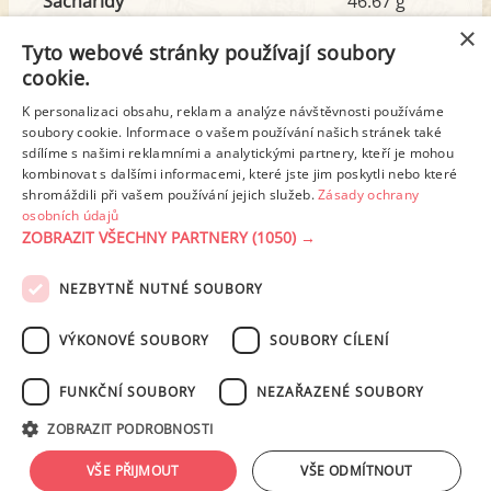
Sacharidy
46.67 g
z toho cukr
27.07 g
×
Tyto webové stránky používají soubory
cookie.
Tuk
12.30 g
K personalizaci obsahu, reklam a analýze návštěvnosti používáme
z toho nas. mastné kyseliny
1.08 g
soubory cookie. Informace o vašem používání našich stránek také
sdílíme s našimi reklamními a analytickými partnery, kteří je mohou
kombinovat s dalšími informacemi, které jste jim poskytli nebo které
shromáždili při vašem používání jejich služeb.
Zásady ochrany
Detailní rozpis
osobních údajů
ZOBRAZIT VŠECHNY PARTNERY
(1050) →
REKLAMA
NEZBYTNĚ NUTNÉ SOUBORY
PODMÍNKY UŽITÍ
ZÁSADY OCHRANY OSOBNÍCH ÚDAJŮ
KONTAKT
VÝKONOVÉ SOUBORY
SOUBORY CÍLENÍ
NASTAVENÍ COOKIES
FUNKČNÍ SOUBORY
NEZAŘAZENÉ SOUBORY
© 2003-2026 ekucharka.cz
, ISSN 2694-6866, jakékoli veřejné šíření obsahu
ZOBRAZIT PODROBNOSTI
tohoto serveru je bez písemného souhlasu provozovatele zakázáno.
Design: Eva Roverová
VŠE PŘIJMOUT
VŠE ODMÍTNOUT