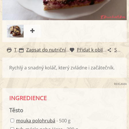
Tisk
Zapsat do nutričního diáře
Přidat k oblíbeným
Sdílet
Rychlý a snadný koláč, který zvládne i začátečník.
REKLAMA
INGREDIENCE
Těsto
mouka polohrubá
- 500 g