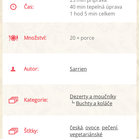
Čas:
40 min tepelná úprava
1 hod 5 min celkem
Množství:
20 × porce
Autor:
Sarrien
Dezerty a moučníky
Kategorie:
Buchty a koláče
česká
ovoce
pečení
Štítky:
vegetariánské