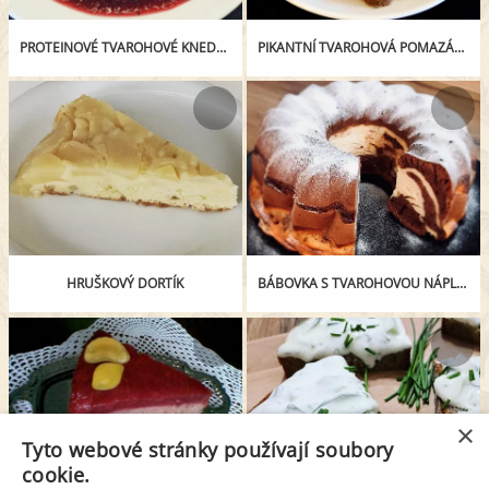
PROTEINOVÉ TVAROHOVÉ KNEDLÍČKY SE ŠVESTKOVOU OMÁČKOU
PIKANTNÍ TVAROHOVÁ POMAZÁNKA S GOUDOU A KAPIÍ
HRUŠKOVÝ DORTÍK
BÁBOVKA S TVAROHOVOU NÁPLNÍ
×
Tyto webové stránky používají soubory
cookie.