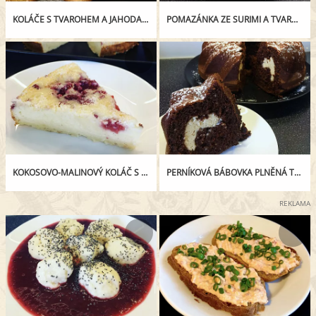
KOLÁČE S TVAROHEM A JAHODAMI
POMAZÁNKA ZE SURIMI A TVAROHU
KOKOSOVO-MALINOVÝ KOLÁČ S TVAROHEM
PERNÍKOVÁ BÁBOVKA PLNĚNÁ TVAROHEM S ARAŠÍDOVÝM MÁSLEM
REKLAMA