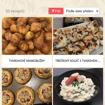
50 receptů
Filtr
TVAROHOVÉ MINIKOBLÍŽKY
TŘEŠŇOVÝ KOLÁČ S TVAROHEM A DROBENKOU