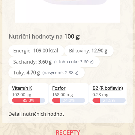
Nutriční hodnoty na
100 g
:
Energie:
109.00 kcal
Bílkoviny:
12.90 g
Sacharidy:
3.60 g
(z toho cukr: 3.60 g)
Tuky:
4.70 g
(nasycené: 2.88 g)
Vitamín K
Fosfor
B2 (Riboflavin)
102.00 μg
168.00 mg
0.28 mg
85.0%
24.0%
21.5%
Detail nutričních hodnot
RECEPTY