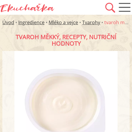
Úvod
•
Ingredience
•
Mléko a vejce
•
Tvarohy
•
tvaroh měkký
TVAROH MĚKKÝ, RECEPTY, NUTRIČNÍ
HODNOTY