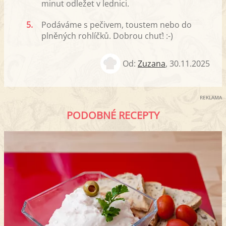
minut odležet v lednici.
5.
Podáváme s pečivem, toustem nebo do
plněných rohlíčků. Dobrou chuť! :-)
Od:
Zuzana
,
30.11.2025
REKLAMA
PODOBNÉ RECEPTY