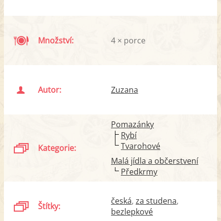
Množství:
4 × porce
Autor:
Zuzana
Pomazánky
Rybí
Tvarohové
Kategorie:
Malá jídla a občerstvení
Předkrmy
česká
za studena
Štítky:
bezlepkové