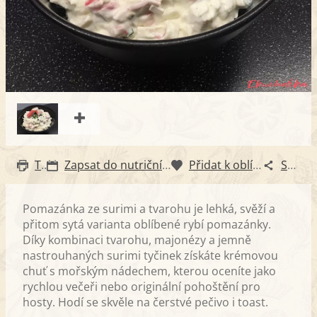
Tisk
Zapsat do nutričního diáře
Přidat k oblíbeným
Sdílet
Pomazánka ze surimi a tvarohu je lehká, svěží a
přitom sytá varianta oblíbené rybí pomazánky.
Díky kombinaci tvarohu, majonézy a jemně
nastrouhaných surimi tyčinek získáte krémovou
chuť s mořským nádechem, kterou oceníte jako
rychlou večeři nebo originální pohoštění pro
hosty. Hodí se skvěle na čerstvé pečivo i toast.