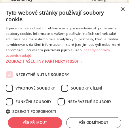
z toho cukr
6.18 g
×
Tyto webové stránky používají soubory
cookie.
Tuk
8.37 g
K personalizaci obsahu, reklam a analýze návštěvnosti používáme
soubory cookie. Informace o vašem používání našich stránek také
z toho nas. mastné kyseliny
2.69 g
sdílíme s našimi reklamními a analytickými partnery, kteří je mohou
kombinovat s dalšími informacemi, které jste jim poskytli nebo které
shromáždili při vašem používání jejich služeb.
Zásady ochrany
Detailní rozpis
osobních údajů
ZOBRAZIT VŠECHNY PARTNERY
(1050) →
REKLAMA
NEZBYTNĚ NUTNÉ SOUBORY
PODMÍNKY UŽITÍ
ZÁSADY OCHRANY OSOBNÍCH ÚDAJŮ
KONTAKT
VÝKONOVÉ SOUBORY
SOUBORY CÍLENÍ
NASTAVENÍ COOKIES
FUNKČNÍ SOUBORY
NEZAŘAZENÉ SOUBORY
© 2003-2026 ekucharka.cz
, ISSN 2694-6866, jakékoli veřejné šíření obsahu
ZOBRAZIT PODROBNOSTI
tohoto serveru je bez písemného souhlasu provozovatele zakázáno.
Design: Eva Roverová
VŠE PŘIJMOUT
VŠE ODMÍTNOUT