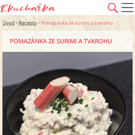
Úvod
•
Recepty
•
Pomazánka ze surimi a tvarohu
POMAZÁNKA ZE SURIMI A TVAROHU