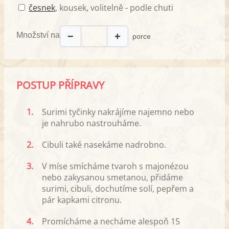
česnek
, kousek, volitelně - podle chuti
Množství na
−
+
porce
POSTUP PŘÍPRAVY
1.
Surimi tyčinky nakrájíme najemno nebo
je nahrubo nastrouháme.
2.
Cibuli také nasekáme nadrobno.
3.
V míse smícháme tvaroh s majonézou
nebo zakysanou smetanou, přidáme
surimi, cibuli, dochutíme solí, pepřem a
pár kapkami citronu.
4.
Promícháme a necháme alespoň 15