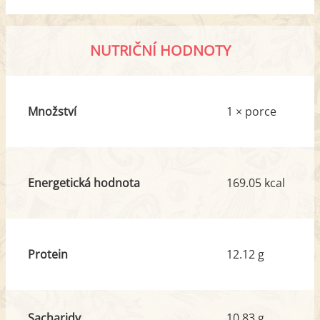
NUTRIČNÍ HODNOTY
Množství
1 × porce
Energetická hodnota
169.05 kcal
Protein
12.12 g
Sacharidy
10.83 g