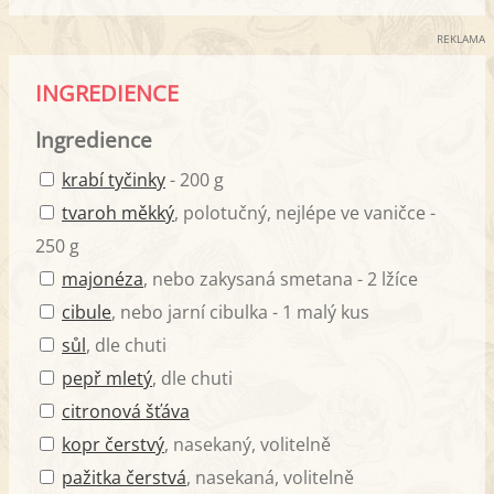
REKLAMA
INGREDIENCE
Ingredience
krabí tyčinky
- 200 g
tvaroh měkký
, polotučný, nejlépe ve vaničce -
250 g
majonéza
, nebo zakysaná smetana - 2 lžíce
cibule
, nebo jarní cibulka - 1 malý kus
sůl
, dle chuti
pepř mletý
, dle chuti
citronová šťáva
kopr čerstvý
, nasekaný, volitelně
pažitka čerstvá
, nasekaná, volitelně