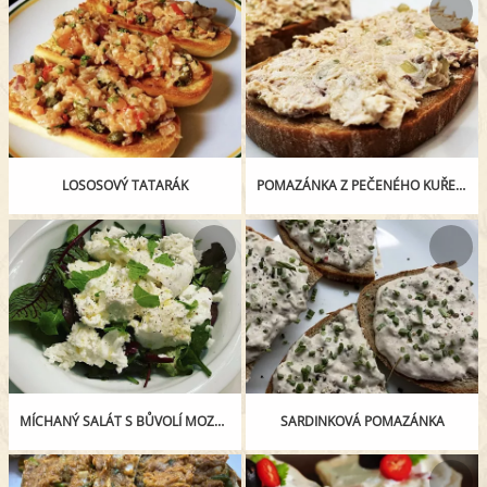
LOSOSOVÝ TATARÁK
POMAZÁNKA Z PEČENÉHO KUŘETE
MÍCHANÝ SALÁT S BŮVOLÍ MOZZARELLOU
SARDINKOVÁ POMAZÁNKA