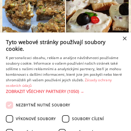
×
Tyto webové stránky používají soubory
SLEĎOVÁ POMAZÁNKA
BRYNZOVÁ POMAZÁNKA
cookie.
K personalizaci obsahu, reklam a analýze návštěvnosti používáme
soubory cookie. Informace o vašem používání našich stránek také
1
2
3
4
5
6
sdílíme s našimi reklamními a analytickými partnery, kteří je mohou
kombinovat s dalšími informacemi, které jste jim poskytli nebo které
shromáždili při vašem používání jejich služeb.
Zásady ochrany
Další stránka >
osobních údajů
ZOBRAZIT VŠECHNY PARTNERY
(1050) →
NEZBYTNĚ NUTNÉ SOUBORY
PODMÍNKY UŽITÍ
ZÁSADY OCHRANY OSOBNÍCH ÚDAJŮ
KONTAKT
VÝKONOVÉ SOUBORY
SOUBORY CÍLENÍ
NASTAVENÍ COOKIES