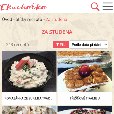
Úvod
•
Štítky receptů
•
Za studena
ZA STUDENA
243 receptů
Filtr
POMAZÁNKA ZE SURIMI A TVAROHU
TŘEŠŇOVÉ TIRAMISU