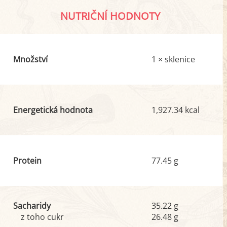
NUTRIČNÍ HODNOTY
Množství
1 × sklenice
Energetická hodnota
1,927.34 kcal
Protein
77.45 g
Sacharidy
35.22 g
z toho cukr
26.48 g