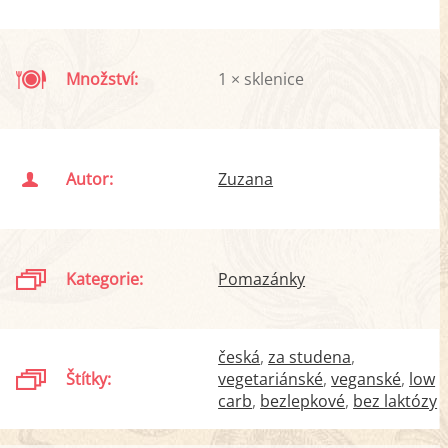
Množství:
1 × sklenice
Autor:
Zuzana
Kategorie:
Pomazánky
česká
za studena
Štítky:
vegetariánské
veganské
low
carb
bezlepkové
bez laktózy