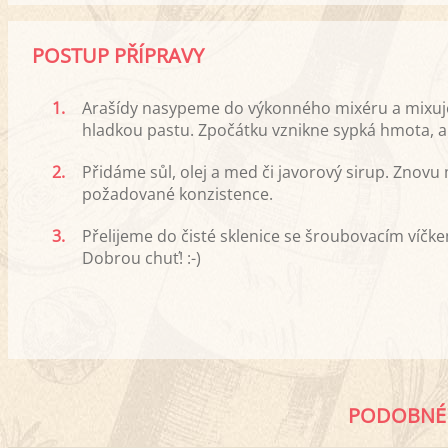
POSTUP PŘÍPRAVY
1.
Arašídy nasypeme do výkonného mixéru a mixuje
hladkou pastu. Zpočátku vznikne sypká hmota, al
2.
Přidáme sůl, olej a med či javorový sirup. Znov
požadované konzistence.
3.
Přelijeme do čisté sklenice se šroubovacím víčkem
Dobrou chuť! :-)
PODOBNÉ 