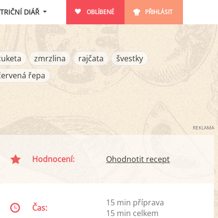
TRIČNÍ DIÁŘ
OBLÍBENÉ
PŘIHLÁSIT
cuketa
zmrzlina
rajčata
švestky
červená řepa
REKLAMA
Hodnocení:
Ohodnotit recept
15 min příprava
Čas:
15 min celkem