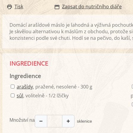
Tisk
Zapsat do nutričního diáře
Domácí arašídové máslo je lahodná a výživná pochoutka,
Je skvělou alternativou k máslům z obchodu, protože si 
konzistenci podle své chuti. Hodí se na pečivo, do kaší,
INGREDIENCE
Ingredience
arašídy
, pražené, nesolené - 300 g
sůl
, volitelně - 1/2 lžičky
p
Množství na
−
+
sklenice