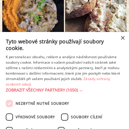
×
Tyto webové stránky používají soubory
BATÁTOVÉ PYRÉ SE ŽAMPIONOVOU OMÁČKOU
PAŠTIKOVÁ POMAZÁNKA S MAJONÉZOU
cookie.
K personalizaci obsahu, reklam a analýze návštěvnosti používáme
soubory cookie. Informace o vašem používání našich stránek také
1
2
3
4
5
6
sdílíme s našimi reklamními a analytickými partnery, kteří je mohou
kombinovat s dalšími informacemi, které jste jim poskytli nebo které
shromáždili při vašem používání jejich služeb.
Zásady ochrany
Další stránka >
osobních údajů
ZOBRAZIT VŠECHNY PARTNERY
(1050) →
NEZBYTNĚ NUTNÉ SOUBORY
PODMÍNKY UŽITÍ
ZÁSADY OCHRANY OSOBNÍCH ÚDAJŮ
KONTAKT
VÝKONOVÉ SOUBORY
SOUBORY CÍLENÍ
NASTAVENÍ COOKIES