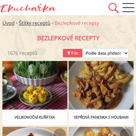
Úvod
•
Štítky receptů
•
Bezlepkové recepty
BEZLEPKOVÉ RECEPTY
1676 receptů
Filtr
VELIKONOČNÍ KUŘÁTKA
VEPŘOVÁ PANENKA S HOUBAMI