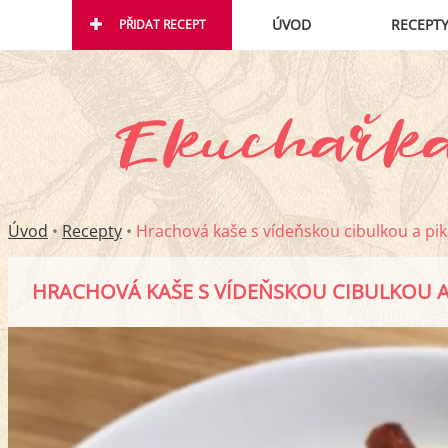
ÚVOD
RECEPT
PŘIDAT RECEPT
Úvod
•
Recepty
•
Hrachová kaše s vídeňskou cibulkou a pi
HRACHOVÁ KAŠE S VÍDEŇSKOU CIBULKOU A