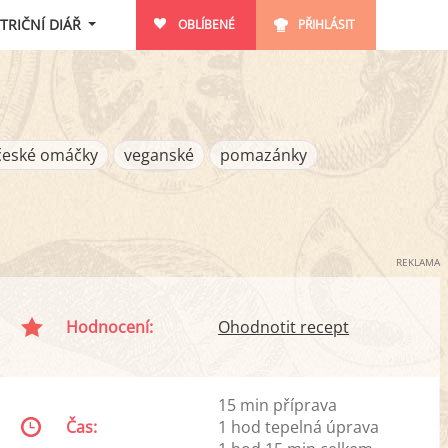
TRIČNÍ DIÁŘ
OBLÍBENÉ
PŘIHLÁSIT
české omáčky
veganské
pomazánky
REKLAMA
Hodnocení:
Ohodnotit recept
15 min příprava
Čas:
1 hod tepelná úprava