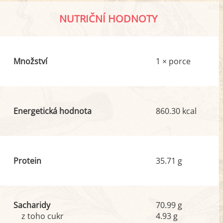
NUTRIČNÍ HODNOTY
Množství
1 × porce
Energetická hodnota
860.30 kcal
Protein
35.71 g
Sacharidy
70.99 g
z toho cukr
4.93 g