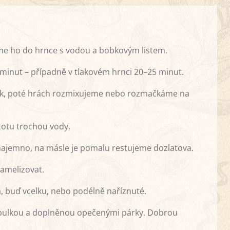
e ho do hrnce s vodou a bobkovým listem.
minut – případně v tlakovém hrnci 20–25 minut.
ek, poté hrách rozmixujeme nebo rozmačkáme na
otu trochou vody.
 najemno, na másle je pomalu restujeme dozlatova.
ramelizovat.
, buď vcelku, nebo podélně naříznuté.
ibulkou a doplněnou opečenými párky. Dobrou