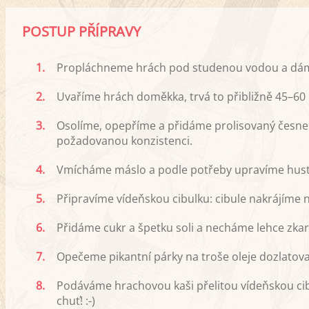
POSTUP PŘÍPRAVY
1.
Propláchneme hrách pod studenou vodou a dám
2.
Uvaříme hrách doměkka, trvá to přibližně 45–60 
3.
Osolíme, opepříme a přidáme prolisovaný česn
požadovanou konzistenci.
4.
Vmícháme máslo a podle potřeby upravíme hust
5.
Připravíme vídeňskou cibulku: cibule nakrájíme
6.
Přidáme cukr a špetku soli a necháme lehce zka
7.
Opečeme pikantní párky na troše oleje dozlatova
8.
Podáváme hrachovou kaši přelitou vídeňskou c
chuť! :-)