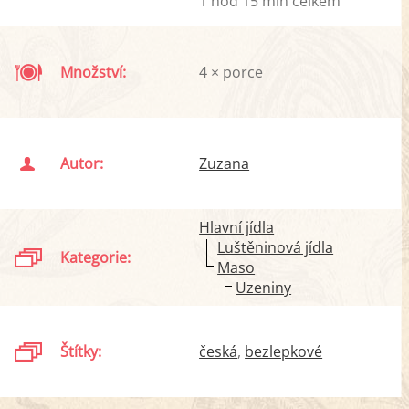
1 hod 15 min celkem
Množství:
4 × porce
Autor:
Zuzana
Hlavní jídla
Luštěninová jídla
Kategorie:
Maso
Uzeniny
Štítky:
česká
bezlepkové