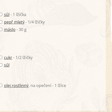
sůl
- 1 lžička
pepř mletý
- 1/4 lžičky
máslo
- 30 g
cukr
- 1/2 lžičky
sůl
olej rostlinný
, na opečení - 1 lžíce