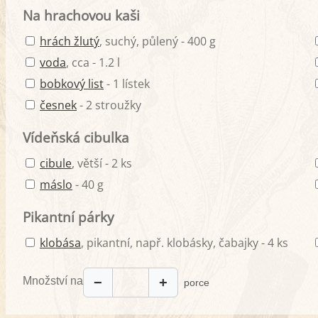
Na hrachovou kaši
hrách žlutý
, suchý, půlený - 400 g
voda
, cca - 1.2 l
bobkový list
- 1 lístek
česnek
- 2 stroužky
Vídeňská cibulka
cibule
, větší - 2 ks
máslo
- 40 g
Pikantní párky
klobása
, pikantní, např. klobásky, čabajky - 4 ks
Množství na
−
+
porce