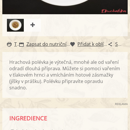
Tisk
Zapsat do nutričního diáře
Přidat k oblíbeným
Sdílet
Hrachová polévka je výtečná, mnohé ale od vaření
odradí dlouhá příprava. Můžete si pomoci vařením
v tlakovém hrnci a vmícháním hotové zásmažky
(jíšky v prášku). Polévku připravíte opravdu
snadno.
REKLAMA
INGREDIENCE