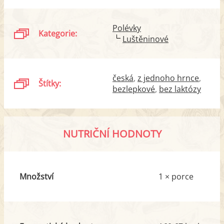
Polévky
Kategorie:
Luštěninové
česká
z jednoho hrnce
Štítky:
bezlepkové
bez laktózy
NUTRIČNÍ HODNOTY
Množství
1 × porce