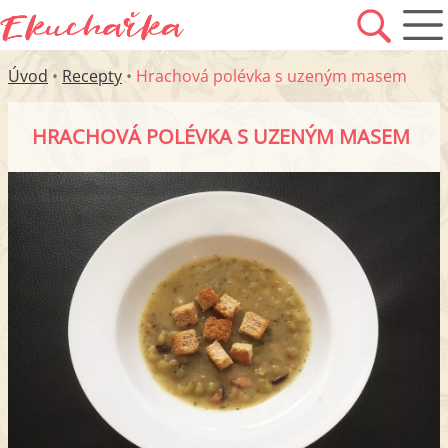
Úvod
•
Recepty
•
Hrachová polévka s uzeným masem
HRACHOVÁ POLÉVKA S UZENÝM MASEM