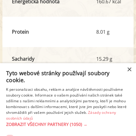
Energetická hodnota
160.67 kcal
Protein
8.01 g
Sacharidy
15.29 g
z toho cukr
0.90 g
×
Tyto webové stránky používají soubory
cookie.
Tuk
7.36 g
K personalizaci obsahu, reklam a analýze návštěvnosti používáme
soubory cookie. Informace o vašem používání našich stránek také
z toho nas. mastné kyseliny
3.32 g
sdílíme s našimi reklamními a analytickými partnery, kteří je mohou
kombinovat s dalšími informacemi, které jste jim poskytli nebo které
shromáždili při vašem používání jejich služeb.
Zásady ochrany
Detailní rozpis
osobních údajů
ZOBRAZIT VŠECHNY PARTNERY
(1050) →
REKLAMA