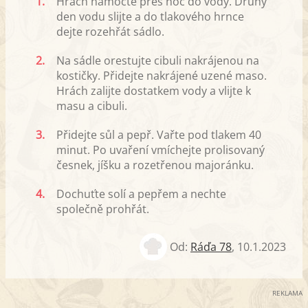
1.
Hrách namočte přes noc do vody. Druhý
den vodu slijte a do tlakového hrnce
dejte rozehřát sádlo.
2.
Na sádle orestujte cibuli nakrájenou na
kostičky. Přidejte nakrájené uzené maso.
Hrách zalijte dostatkem vody a vlijte k
masu a cibuli.
3.
Přidejte sůl a pepř. Vařte pod tlakem 40
minut. Po uvaření vmíchejte prolisovaný
česnek, jíšku a rozetřenou majoránku.
4.
Dochuťte solí a pepřem a nechte
společně prohřát.
Od:
Ráďa 78
,
10.1.2023
REKLAMA