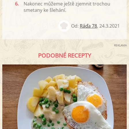
6.
Nakonec můžeme ještě zjemnit trochou
smetany ke šlehání.
Od:
Ráďa 78
,
24.3.2021
REKLAMA
PODOBNÉ RECEPTY