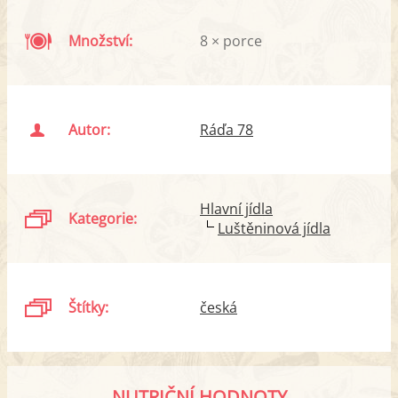
Množství:
8 × porce
Autor:
Ráďa 78
Hlavní jídla
Kategorie:
Luštěninová jídla
Štítky:
česká
NUTRIČNÍ HODNOTY