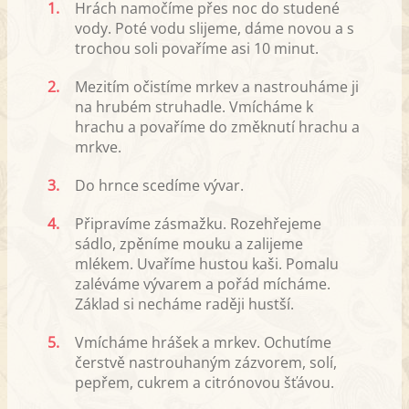
1.
Hrách namočíme přes noc do studené
vody. Poté vodu slijeme, dáme novou a s
trochou soli povaříme asi 10 minut.
2.
Mezitím očistíme mrkev a nastrouháme ji
na hrubém struhadle. Vmícháme k
hrachu a povaříme do změknutí hrachu a
mrkve.
3.
Do hrnce scedíme vývar.
4.
Připravíme zásmažku. Rozehřejeme
sádlo, zpěníme mouku a zalijeme
mlékem. Uvaříme hustou kaši. Pomalu
zaléváme vývarem a pořád mícháme.
Základ si necháme raději hustší.
5.
Vmícháme hrášek a mrkev. Ochutíme
čerstvě nastrouhaným zázvorem, solí,
pepřem, cukrem a citrónovou šťávou.