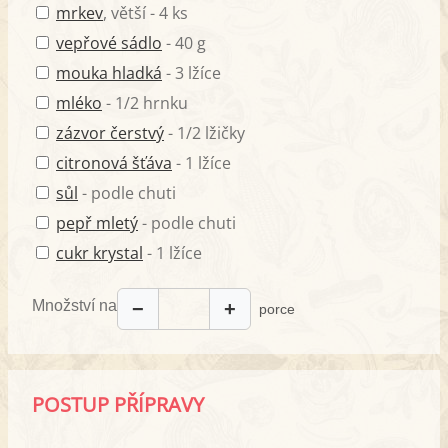
mrkev
, větší - 4 ks
vepřové sádlo
- 40 g
mouka hladká
- 3 lžíce
mléko
- 1/2 hrnku
zázvor čerstvý
- 1/2 lžičky
citronová šťáva
- 1 lžíce
sůl
- podle chuti
pepř mletý
- podle chuti
cukr krystal
- 1 lžíce
Množství na
−
+
porce
POSTUP PŘÍPRAVY