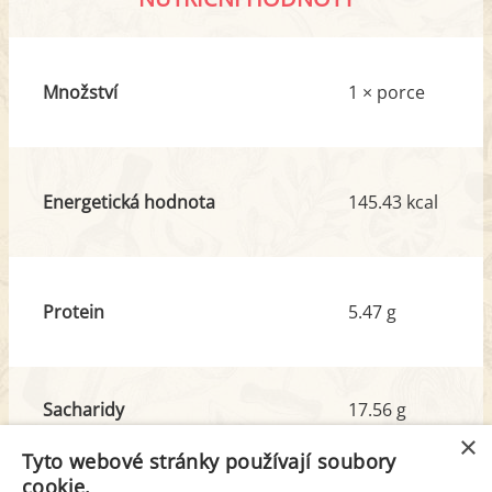
Množství
1 × porce
Energetická hodnota
145.43 kcal
Protein
5.47 g
Sacharidy
17.56 g
z toho cukr
3.84 g
×
Tyto webové stránky používají soubory
cookie.