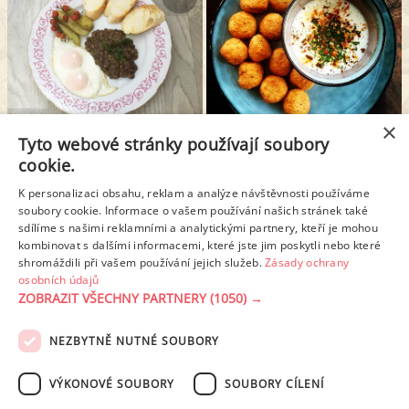
×
Tyto webové stránky používají soubory
BLANŠÍROVANÁ ČOČKA NA KYSELO
FALAFEL Z CIZRNY
cookie.
K personalizaci obsahu, reklam a analýze návštěvnosti používáme
1
2
3
4
5
6
soubory cookie. Informace o vašem používání našich stránek také
sdílíme s našimi reklamními a analytickými partnery, kteří je mohou
kombinovat s dalšími informacemi, které jste jim poskytli nebo které
Další stránka >
shromáždili při vašem používání jejich služeb.
Zásady ochrany
osobních údajů
ZOBRAZIT VŠECHNY PARTNERY
(1050) →
REKLAMA
NEZBYTNĚ NUTNÉ SOUBORY
PODMÍNKY UŽITÍ
ZÁSADY OCHRANY OSOBNÍCH ÚDAJŮ
KONTAKT
VÝKONOVÉ SOUBORY
SOUBORY CÍLENÍ
NASTAVENÍ COOKIES