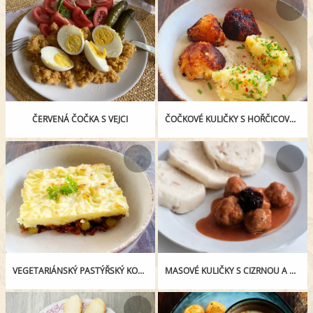
ČERVENÁ ČOČKA S VEJCI
ČOČKOVÉ KULIČKY S HOŘČICOVOU OMÁČKOU
VEGETARIÁNSKÝ PASTÝŘSKÝ KOLÁČ
MASOVÉ KULIČKY S CIZRNOU A BAZALKOU