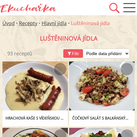
Úvod
•
Recepty
•
Hlavní jídla
•
Luštěninová jídla
LUŠTĚNINOVÁ JÍDLA
93 receptů
Filtr
HRACHOVÁ KAŠE S VÍDEŇSKOU CIBULKOU A PIKANTNÍMI PÁRKY
ČOČKOVÝ SALÁT S BALKÁNSKÝM SÝREM