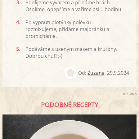
3.
Podlijeme vývarem a přidáme hrách.
Osolíme, opepříme a vaříme asi 1 hodinu.
4.
Po vypnutí plotýnky polévku
rozmixujeme, přidáme majoránku a
promícháme.
5.
Podáváme s uzeným masem a krutony.
Dobrou chuť! :-)
Od:
Zuzana
,
29.9.2024
REKLAMA
PODOBNÉ RECEPTY