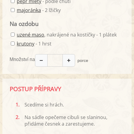
pepř mletý
- podle chuti
majoránka
- 2 lžičky
Na ozdobu
uzené maso
, nakrájené na kostičky - 1 plátek
krutony
- 1 hrst
Množství na
−
+
porce
POSTUP PŘÍPRAVY
1.
Scedíme si hrách.
2.
Na sádle opečeme cibuli se slaninou,
přidáme česnek a zarestujeme.