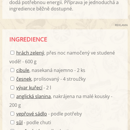
dodá potřebnou energii. Příprava je jednoduchá a
ingredience běžně dostupné.
REKLAMA
INGREDIENCE
hrách zelený
, přes noc namočený ve studené
vodě! - 600 g
cibule
, nasekaná najemno - 2 ks
česnek
, prolisovaný - 4 stroužky
vývar kuřecí
- 2 l
anglická slanina
, nakrájena na malé kousky -
200 g
vepřové sádlo
- podle potřeby
sůl
- podle chuti