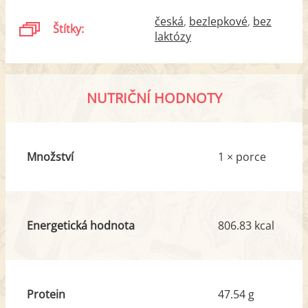
česká
bezlepkové
bez
Štítky:
laktózy
NUTRIČNÍ HODNOTY
Množství
1 × porce
Energetická hodnota
806.83 kcal
Protein
47.54 g