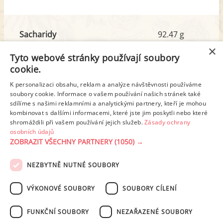
Sacharidy
92.47 g
z toho cukr
5.25 g
×
Tyto webové stránky používají soubory
cookie.
Tuk
26.39 g
K personalizaci obsahu, reklam a analýze návštěvnosti používáme
soubory cookie. Informace o vašem používání našich stránek také
z toho nas. mastné kyseliny
8.60 g
sdílíme s našimi reklamními a analytickými partnery, kteří je mohou
kombinovat s dalšími informacemi, které jste jim poskytli nebo které
shromáždili při vašem používání jejich služeb.
Zásady ochrany
Detailní rozpis
osobních údajů
ZOBRAZIT VŠECHNY PARTNERY
(1050) →
REKLAMA
NEZBYTNĚ NUTNÉ SOUBORY
PODMÍNKY UŽITÍ
ZÁSADY OCHRANY OSOBNÍCH ÚDAJŮ
KONTAKT
VÝKONOVÉ SOUBORY
SOUBORY CÍLENÍ
NASTAVENÍ COOKIES
FUNKČNÍ SOUBORY
NEZAŘAZENÉ SOUBORY
© 2003-2026 ekucharka.cz
, ISSN 2694-6866, jakékoli veřejné šíření obsahu