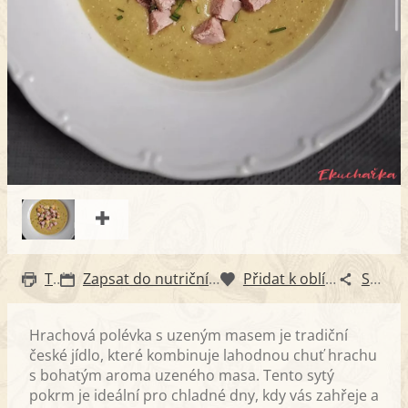
Tisk
Zapsat do nutričního diáře
Přidat k oblíbeným
Sdílet
Hrachová polévka s uzeným masem je tradiční
české jídlo, které kombinuje lahodnou chuť hrachu
s bohatým aroma uzeného masa. Tento sytý
pokrm je ideální pro chladné dny, kdy vás zahřeje a