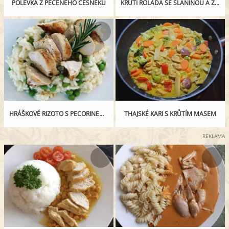
POLÉVKA Z PEČENÉHO ČESNEKU
KRŮTÍ ROLÁDA SE SLANINOU A ŽAMPIONY S KUSKUSEM
HRÁŠKOVÉ RIZOTO S PECORINEM A KUŘECÍM STEAKEM
THAJSKÉ KARI S KRŮTÍM MASEM
REKLAMA