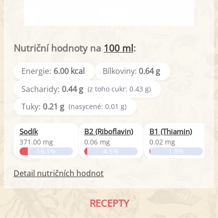
Nutriční hodnoty na
100 ml
:
Energie:
6.00 kcal
Bílkoviny:
0.64 g
Sacharidy:
0.44 g
(z toho cukr: 0.43 g)
Tuky:
0.21 g
(nasycené: 0.01 g)
Sodík
B2 (Riboflavin)
B1 (Thiamin)
371.00 mg
0.06 mg
0.02 mg
0
16.1%
4.5%
1.8%
Detail nutričních hodnot
RECEPTY