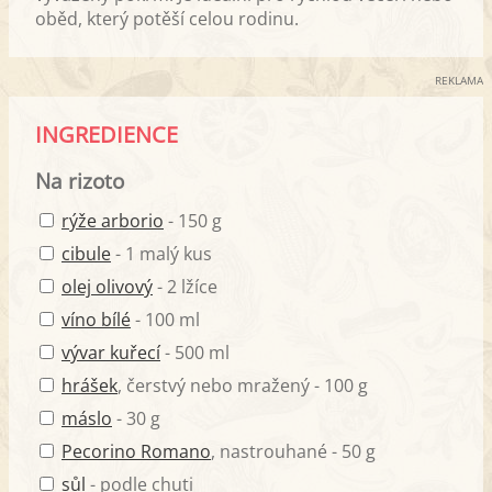
oběd, který potěší celou rodinu.
REKLAMA
INGREDIENCE
Na rizoto
rýže arborio
- 150 g
cibule
- 1 malý kus
olej olivový
- 2 lžíce
víno bílé
- 100 ml
vývar kuřecí
- 500 ml
hrášek
, čerstvý nebo mražený - 100 g
máslo
- 30 g
Pecorino Romano
, nastrouhané - 50 g
sůl
- podle chuti