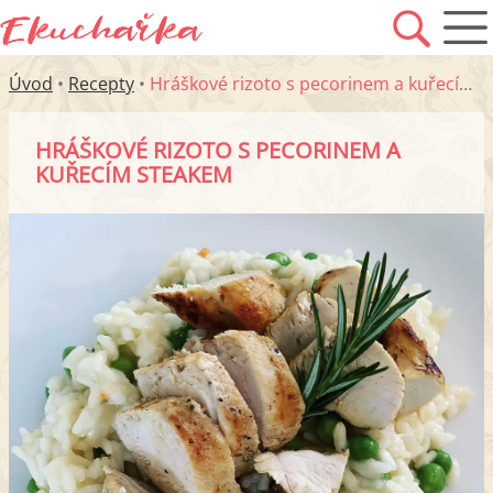
Úvod
•
Recepty
•
Hráškové rizoto s pecorinem a kuřecím steakem
HRÁŠKOVÉ RIZOTO S PECORINEM A
KUŘECÍM STEAKEM