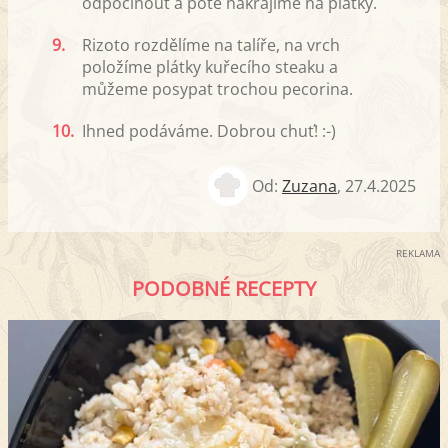
odpočinout a poté nakrájíme na plátky.
9.
Rizoto rozdělíme na talíře, na vrch
položíme plátky kuřecího steaku a
můžeme posypat trochou pecorina.
10.
Ihned podáváme. Dobrou chuť! :-)
Od:
Zuzana
,
27.4.2025
REKLAMA
PODOBNÉ RECEPTY