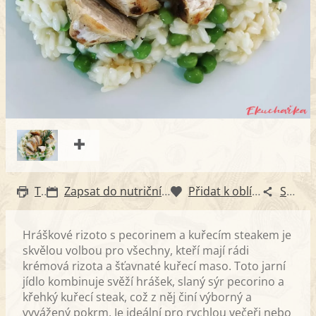
Tisk
Zapsat do nutričního diáře
Přidat k oblíbeným
Sdílet
Hráškové rizoto s pecorinem a kuřecím steakem je
skvělou volbou pro všechny, kteří mají rádi
krémová rizota a šťavnaté kuřecí maso. Toto jarní
jídlo kombinuje svěží hrášek, slaný sýr pecorino a
křehký kuřecí steak, což z něj činí výborný a
vyvážený pokrm. Je ideální pro rychlou večeři nebo