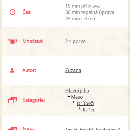
15 min příprava
Čas:
30 min tepelná úprava
45 min celkem
Množství:
2 × porce
Autor:
Zuzana
Hlavní jídla
Maso
Kategorie:
Drůbeží
Kuřecí
Štítky:
česká
italská
bezlepkové