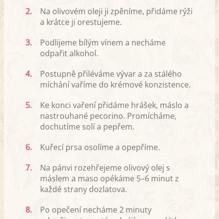
2.
Na olivovém oleji ji zpěníme, přidáme rýži
a krátce ji orestujeme.
3.
Podlijeme bílým vínem a necháme
odpařit alkohol.
4.
Postupně přiléváme vývar a za stálého
míchání vaříme do krémové konzistence.
5.
Ke konci vaření přidáme hrášek, máslo a
nastrouhané pecorino. Promícháme,
dochutíme solí a pepřem.
6.
Kuřecí prsa osolíme a opepříme.
7.
Na pánvi rozehřejeme olivový olej s
máslem a maso opékáme 5–6 minut z
každé strany dozlatova.
8.
Po opečení necháme 2 minuty