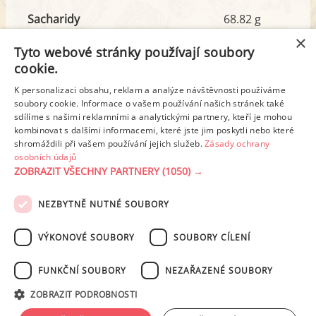
Sacharidy
68.82 g
z toho cukr
5.89 g
×
Tyto webové stránky používají soubory
cookie.
Tuk
51.26 g
K personalizaci obsahu, reklam a analýze návštěvnosti používáme
z toho nas. mastné kyseliny
19.68 g
soubory cookie. Informace o vašem používání našich stránek také
sdílíme s našimi reklamními a analytickými partnery, kteří je mohou
kombinovat s dalšími informacemi, které jste jim poskytli nebo které
shromáždili při vašem používání jejich služeb.
Zásady ochrany
Detailní rozpis
osobních údajů
ZOBRAZIT VŠECHNY PARTNERY
(1050) →
REKLAMA
NEZBYTNĚ NUTNÉ SOUBORY
PODMÍNKY UŽITÍ
ZÁSADY OCHRANY OSOBNÍCH ÚDAJŮ
KONTAKT
VÝKONOVÉ SOUBORY
SOUBORY CÍLENÍ
NASTAVENÍ COOKIES
FUNKČNÍ SOUBORY
NEZAŘAZENÉ SOUBORY
© 2003-2026 ekucharka.cz
, ISSN 2694-6866, jakékoli veřejné šíření obsahu
ZOBRAZIT PODROBNOSTI
tohoto serveru je bez písemného souhlasu provozovatele zakázáno.