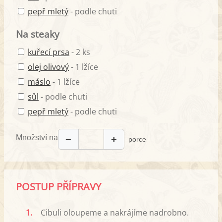
pepř mletý
- podle chuti
Na steaky
kuřecí prsa
- 2 ks
olej olivový
- 1 lžíce
máslo
- 1 lžíce
sůl
- podle chuti
pepř mletý
- podle chuti
Množství na
−
+
porce
POSTUP PŘÍPRAVY
1.
Cibuli oloupeme a nakrájíme nadrobno.