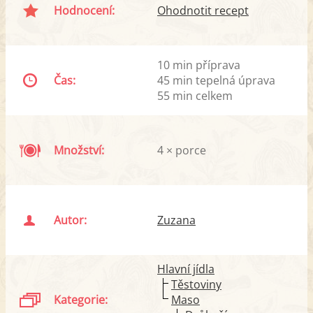
Hodnocení:
Ohodnotit recept
10 min příprava
Čas:
45 min tepelná úprava
55 min celkem
Množství:
4 × porce
Autor:
Zuzana
Hlavní jídla
Těstoviny
Kategorie:
Maso