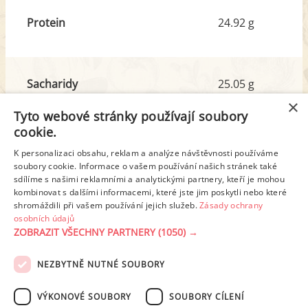
Protein
24.92 g
Sacharidy
25.05 g
z toho cukr
2.24 g
×
Tyto webové stránky používají soubory
cookie.
Tuk
19.52 g
K personalizaci obsahu, reklam a analýze návštěvnosti používáme
z toho nas. mastné kyseliny
6.43 g
soubory cookie. Informace o vašem používání našich stránek také
sdílíme s našimi reklamními a analytickými partnery, kteří je mohou
kombinovat s dalšími informacemi, které jste jim poskytli nebo které
shromáždili při vašem používání jejich služeb.
Zásady ochrany
Detailní rozpis
osobních údajů
ZOBRAZIT VŠECHNY PARTNERY
(1050) →
REKLAMA
NEZBYTNĚ NUTNÉ SOUBORY
PODMÍNKY UŽITÍ
ZÁSADY OCHRANY OSOBNÍCH ÚDAJŮ
KONTAKT
VÝKONOVÉ SOUBORY
SOUBORY CÍLENÍ
NASTAVENÍ COOKIES