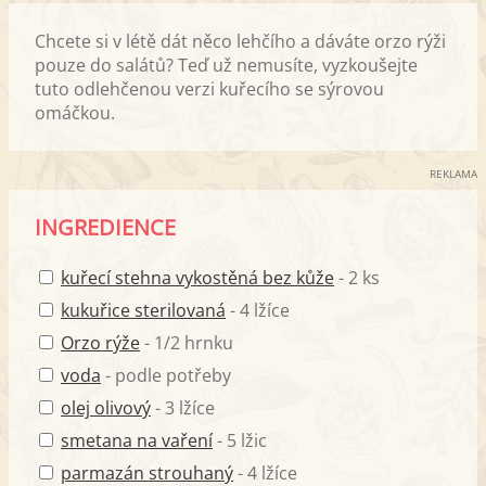
Chcete si v létě dát něco lehčího a dáváte orzo rýži
pouze do salátů? Teď už nemusíte, vyzkoušejte
tuto odlehčenou verzi kuřecího se sýrovou
omáčkou.
REKLAMA
INGREDIENCE
kuřecí stehna vykostěná bez kůže
- 2 ks
kukuřice sterilovaná
- 4 lžíce
Orzo rýže
- 1/2 hrnku
voda
- podle potřeby
olej olivový
- 3 lžíce
smetana na vaření
- 5 lžic
parmazán strouhaný
- 4 lžíce