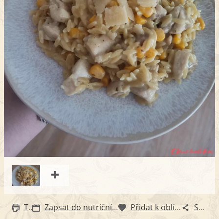
Tisk
Zapsat do nutričního diáře
Přidat k oblíbeným
Sdílet