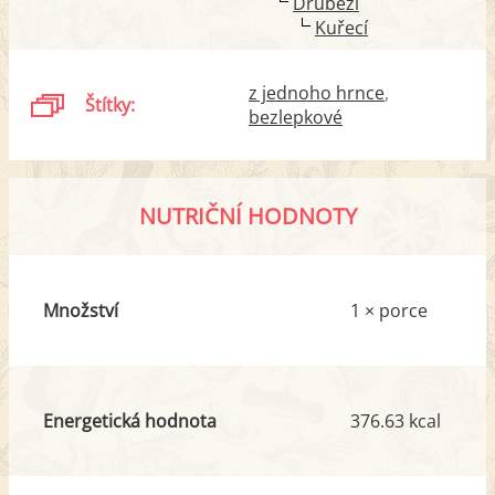
Drůbeží
Kuřecí
z jednoho hrnce
Štítky:
bezlepkové
NUTRIČNÍ HODNOTY
Množství
1 × porce
Energetická hodnota
376.63 kcal