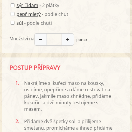
sýr Eidam
- 2 plátky
pepř mletý
- podle chuti
sůl
- podle chuti
Množství na
−
+
porce
POSTUP PŘÍPRAVY
1.
Nakrájíme si kuřecí maso na kousky,
osolíme, opepříme a dáme restovat na
pánev. Jakmile maso zhnědne, přidáme
kukuřici a dvě minuty testujeme s
masem.
2.
Přidáme dvě špetky soli a přilijeme
smetanu, promícháme a ihned přidáme