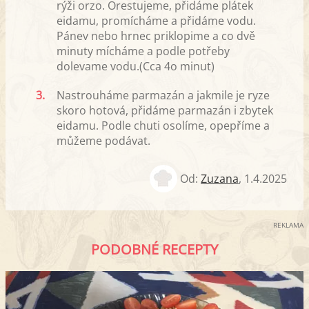
rýži orzo. Orestujeme, přidáme plátek
eidamu, promícháme a přidáme vodu.
Pánev nebo hrnec priklopime a co dvě
minuty mícháme a podle potřeby
dolevame vodu.(Cca 4o minut)
3.
Nastrouháme parmazán a jakmile je ryze
skoro hotová, přidáme parmazán i zbytek
eidamu. Podle chuti osolíme, opepříme a
můžeme podávat.
Od:
Zuzana
,
1.4.2025
REKLAMA
PODOBNÉ RECEPTY