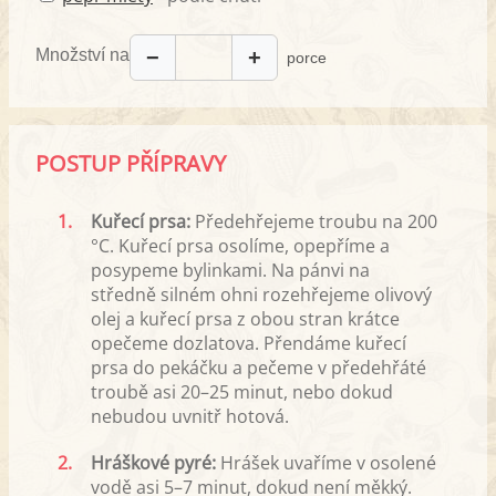
Množství na
−
+
porce
POSTUP PŘÍPRAVY
1.
Kuřecí prsa:
Předehřejeme troubu na 200
°C. Kuřecí prsa osolíme, opepříme a
posypeme bylinkami. Na pánvi na
středně silném ohni rozehřejeme olivový
olej a kuřecí prsa z obou stran krátce
opečeme dozlatova. Přendáme kuřecí
prsa do pekáčku a pečeme v předehřáté
troubě asi 20–25 minut, nebo dokud
nebudou uvnitř hotová.
2.
Hráškové pyré:
Hrášek uvaříme v osolené
vodě asi 5–7 minut, dokud není měkký.