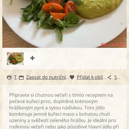
Tisk
Zapsat do nutričního diáře
Přidat k oblíbeným
Sdílet
Připravte si chutnou večeři s tímto receptem na
pečené kuřecí prso, doplněné krémovým
hráškovým pyré a sytou nádivkou. Toto jídlo
kombinuje jemné kuřecí maso s bohatou chutí
uzeniny a svěžestí zeleného hrášku. Je ideální pro
rodinnou večeři nebo jako působivé hlavní jídlo při