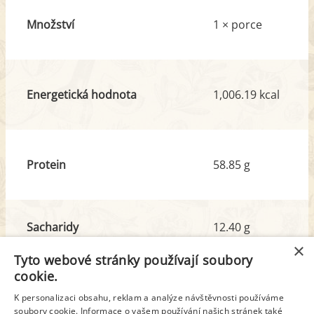
Množství
1 × porce
Energetická hodnota
1,006.19 kcal
Protein
58.85 g
Sacharidy
12.40 g
z toho cukr
7.81 g
×
Tyto webové stránky používají soubory
cookie.
Tuk
38.12 g
K personalizaci obsahu, reklam a analýze návštěvnosti používáme
soubory cookie. Informace o vašem používání našich stránek také
z toho nas. mastné kyseliny
14.83 g