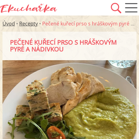
Úvod
•
Recepty
•
Pečené kuřecí prso s hráškovým pyré a nádivkou
PEČENÉ KUŘECÍ PRSO S HRÁŠKOVÝM
PYRÉ A NÁDIVKOU