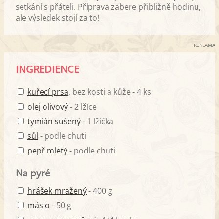
setkání s přáteli. Příprava zabere přibližně hodinu,
ale výsledek stojí za to!
REKLAMA
INGREDIENCE
kuřecí prsa
, bez kosti a kůže - 4 ks
olej olivový
- 2 lžíce
tymián sušený
- 1 lžička
sůl
- podle chuti
pepř mletý
- podle chuti
Na pyré
hrášek mražený
- 400 g
máslo
- 50 g