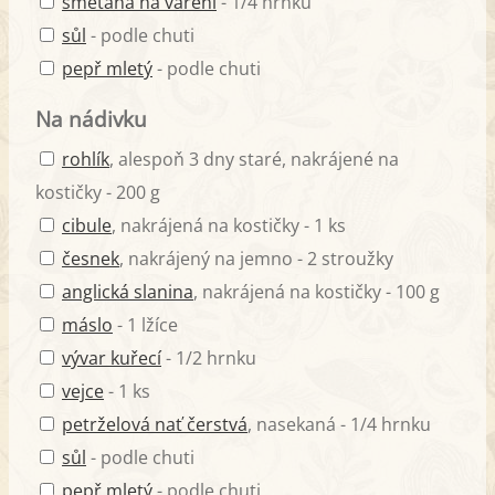
smetana na vaření
- 1/4 hrnku
sůl
- podle chuti
pepř mletý
- podle chuti
Na nádivku
rohlík
, alespoň 3 dny staré, nakrájené na
kostičky - 200 g
cibule
, nakrájená na kostičky - 1 ks
česnek
, nakrájený na jemno - 2 stroužky
anglická slanina
, nakrájená na kostičky - 100 g
máslo
- 1 lžíce
vývar kuřecí
- 1/2 hrnku
vejce
- 1 ks
petrželová nať čerstvá
, nasekaná - 1/4 hrnku
sůl
- podle chuti
pepř mletý
- podle chuti