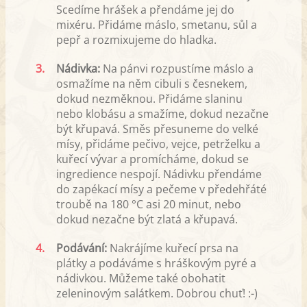
Scedíme hrášek a přendáme jej do
mixéru. Přidáme máslo, smetanu, sůl a
pepř a rozmixujeme do hladka.
3.
Nádivka:
Na pánvi rozpustíme máslo a
osmažíme na něm cibuli s česnekem,
dokud nezměknou. Přidáme slaninu
nebo klobásu a smažíme, dokud nezačne
být křupavá. Směs přesuneme do velké
mísy, přidáme pečivo, vejce, petrželku a
kuřecí vývar a promícháme, dokud se
ingredience nespojí. Nádivku přendáme
do zapékací mísy a pečeme v předehřáté
troubě na 180 °C asi 20 minut, nebo
dokud nezačne být zlatá a křupavá.
4.
Podávání:
Nakrájíme kuřecí prsa na
plátky a podáváme s hráškovým pyré a
nádivkou. Můžeme také obohatit
zeleninovým salátkem. Dobrou chuť! :-)