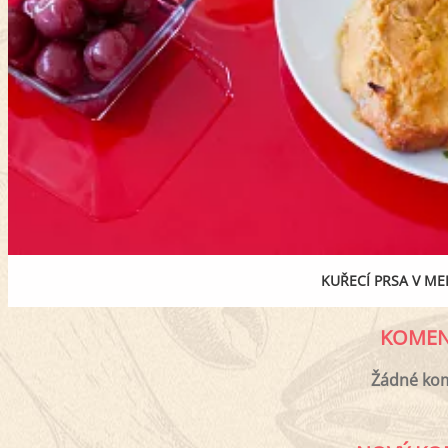
KUŘECÍ PRSA V M
KOMEN
Žádné ko