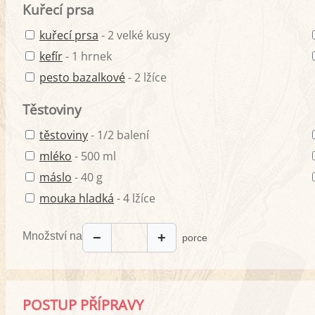
Kuřecí prsa
kuřecí prsa
- 2 velké kusy
kefír
- 1 hrnek
pesto bazalkové
- 2 lžíce
Těstoviny
těstoviny
- 1/2 balení
mléko
- 500 ml
máslo
- 40 g
mouka hladká
- 4 lžíce
Množství na
−
+
porce
POSTUP PŘÍPRAVY