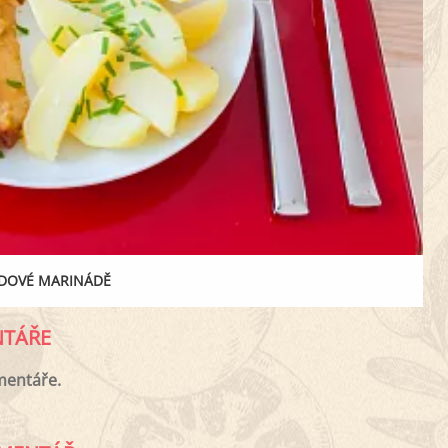
EDOVÉ MARINÁDĚ
TÁŘE
mentáře.