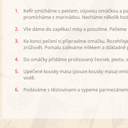
1.
Kefír smícháme s pestem, sójovou omáčkou a pap
promícháme s marinádou. Necháme několik hodin
2.
Vše dáme do zapékací mísy a posolíme. Pečeme na
3.
Ke konci pečení si připravíme omáčku. Rozehř
zrůžovět. Pomalu zaléváme mlékem a důkladně
4.
Do omáčky přidáme prolisovaný česnek, pesto, sůl
5.
Upečené kousky masa (pouze kousky masa) vmíc
vodě.
6.
Podáváme s těstovinami a sypeme parmezánem