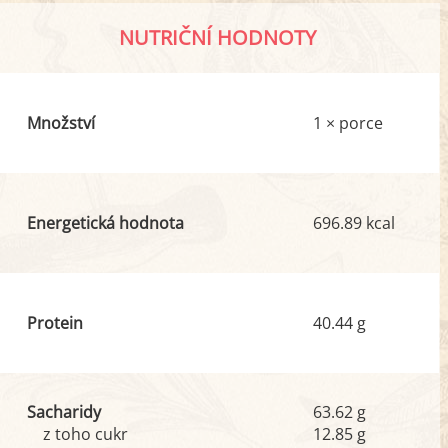
NUTRIČNÍ HODNOTY
Množství
1 × porce
Energetická hodnota
696.89 kcal
Protein
40.44 g
Sacharidy
63.62 g
z toho cukr
12.85 g