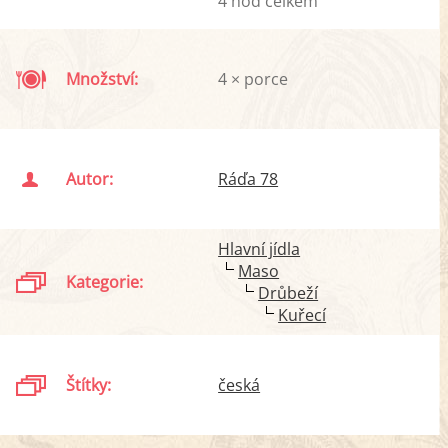
4 hod celkem
Množství:
4 × porce
Autor:
Ráďa 78
Hlavní jídla
Maso
Kategorie:
Drůbeží
Kuřecí
Štítky:
česká