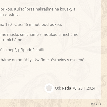
rikou. Kuřecí prsa nakrájíme na kousky a
 v lednici.
 180 °C asi 45 minut, pod poklicí.
ejeme máslo, smícháme s moukou a necháme
 promícháme.
 a pepř, případně chilli.
háme do omáčky. Uvaříme těstoviny v osolené
.
Od:
Ráďa 78
,
23.1.2024
REKLAMA