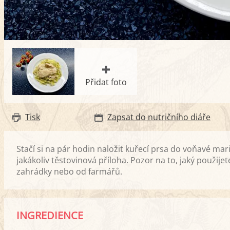
Přidat foto
Tisk
Zapsat do nutričního diáře
Stačí si na pár hodin naložit kuřecí prsa do voňavé mar
jakákoliv těstovinová příloha. Pozor na to, jaký použije
zahrádky nebo od farmářů.
INGREDIENCE