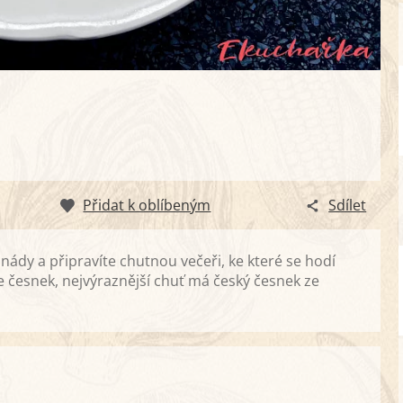
Přidat k oblíbeným
Sdílet
inády a připravíte chutnou večeři, ke které se hodí
te česnek, nejvýraznější chuť má český česnek ze