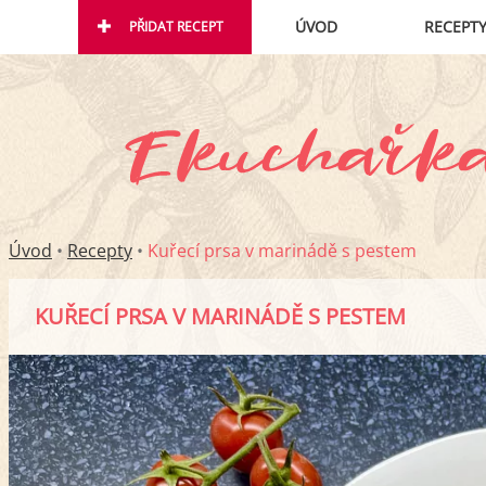
ÚVOD
RECEPT
PŘIDAT RECEPT
Úvod
•
Recepty
•
Kuřecí prsa v marinádě s pestem
KUŘECÍ PRSA V MARINÁDĚ S PESTEM