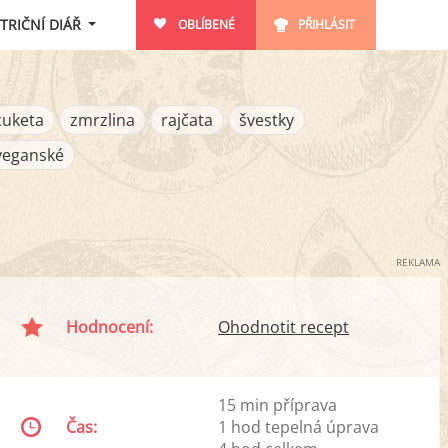
TRIČNÍ DIÁŘ
OBLÍBENÉ
PŘIHLÁSIT
cuketa
zmrzlina
rajčata
švestky
veganské
REKLAMA
Hodnocení:
Ohodnotit recept
15 min příprava
Čas:
1 hod tepelná úprava