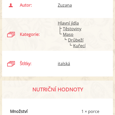
Autor:
Zuzana
Hlavní jídla
Těstoviny
Kategorie:
Maso
Drůbeží
Kuřecí
Štítky:
italská
NUTRIČNÍ HODNOTY
Množství
1 × porce