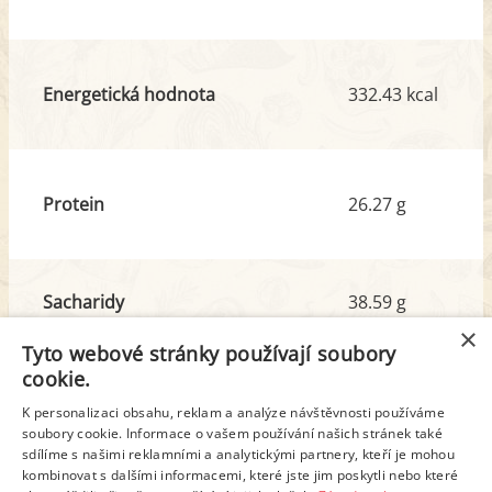
Energetická hodnota
332.43 kcal
Protein
26.27 g
Sacharidy
38.59 g
z toho cukr
1.45 g
×
Tyto webové stránky používají soubory
cookie.
Tuk
6.37 g
K personalizaci obsahu, reklam a analýze návštěvnosti používáme
soubory cookie. Informace o vašem používání našich stránek také
z toho nas. mastné kyseliny
1.64 g
sdílíme s našimi reklamními a analytickými partnery, kteří je mohou
kombinovat s dalšími informacemi, které jste jim poskytli nebo které