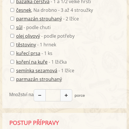
bazalka čerstvá
- 1 a 1/2 velké hrsti
česnek
, Na drobno - 3 až 4 stroužky
parmazán strouhaný
- 2 lžíce
sůl
- podle chuti
olej olivový
- podle potřeby
těstoviny
- 1 hrnek
kuřecí prsa
- 1 ks
koření na kuře
- 1 lžička
semínka sezamová
- 1 lžíce
parmazán strouhaný
Množství na
−
+
porce
POSTUP PŘÍPRAVY