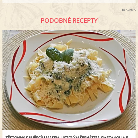
REKLAMA
PODOBNÉ RECEPTY
TĚSTOVINY S KUŘECÍM MASEM, LISTOVÝM ŠPENÁTEM, SMETANOU A PARMAZÁNEM