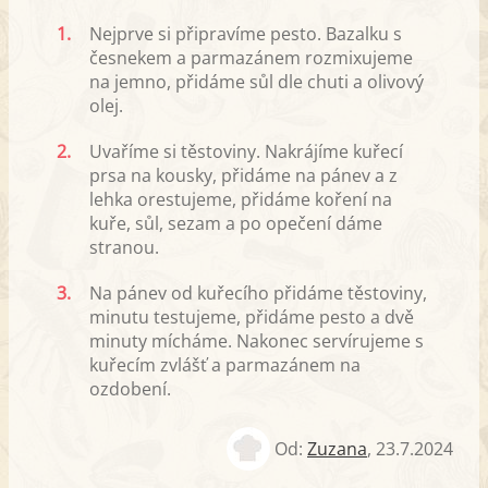
1.
Nejprve si připravíme pesto. Bazalku s
česnekem a parmazánem rozmixujeme
na jemno, přidáme sůl dle chuti a olivový
olej.
2.
Uvaříme si těstoviny. Nakrájíme kuřecí
prsa na kousky, přidáme na pánev a z
lehka orestujeme, přidáme koření na
kuře, sůl, sezam a po opečení dáme
stranou.
3.
Na pánev od kuřecího přidáme těstoviny,
minutu testujeme, přidáme pesto a dvě
minuty mícháme. Nakonec servírujeme s
kuřecím zvlášť a parmazánem na
ozdobení.
Od:
Zuzana
,
23.7.2024