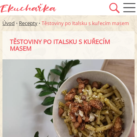
Úvod
•
Recepty
•
Těstoviny po Italsku s kuřecím masem
TĚSTOVINY PO ITALSKU S KUŘECÍM
MASEM