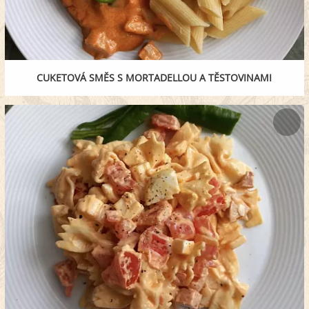
CUKETOVÁ SMĚS S MORTADELLOU A TĚSTOVINAMI