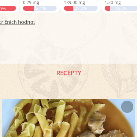
0.29 mg
189.00 mg
1.30 mg
.9%
32.1%
27.0%
16.3%
tričních hodnot
RECEPTY