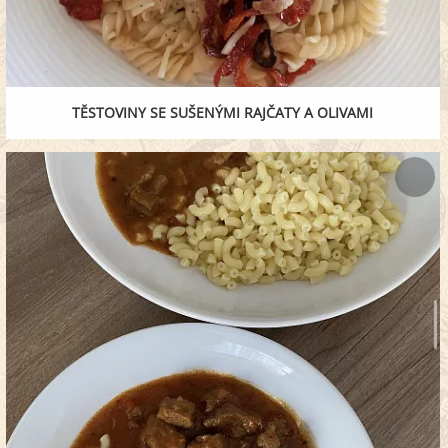
TĚSTOVINY SE SUŠENÝMI RAJČATY A OLIVAMI