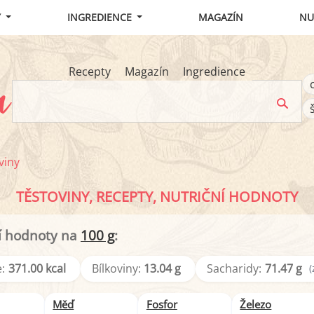
Y
INGREDIENCE
MAGAZÍN
NU
Recepty
Magazín
Ingredience
viny
TĚSTOVINY, RECEPTY, NUTRIČNÍ HODNOTY
í hodnoty na
100 g
:
:
371.00 kcal
Bílkoviny:
13.04 g
Sacharidy:
71.47 g
(
Měď
Fosfor
Železo