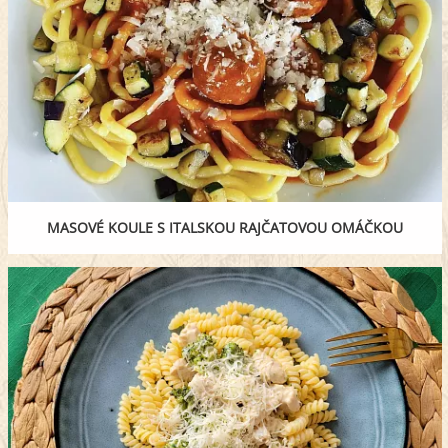
MASOVÉ KOULE S ITALSKOU RAJČATOVOU OMÁČKOU