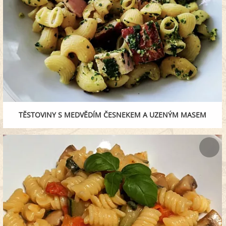
TĚSTOVINY S MEDVĚDÍM ČESNEKEM A UZENÝM MASEM