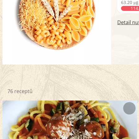
63.20 μg
114
Detail nu
76 receptů