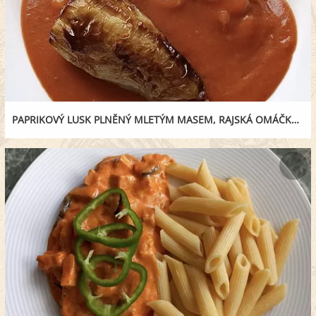
PAPRIKOVÝ LUSK PLNĚNÝ MLETÝM MASEM, RAJSKÁ OMÁČKA S TĚSTOVINAMI