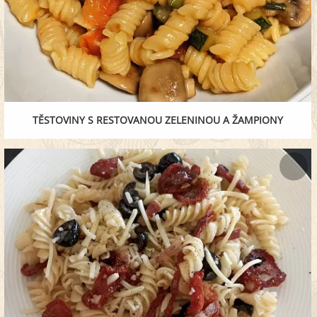
TĚSTOVINY S RESTOVANOU ZELENINOU A ŽAMPIONY