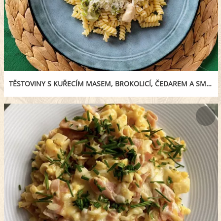
TĚSTOVINY S KUŘECÍM MASEM, BROKOLICÍ, ČEDAREM A SMETANOU