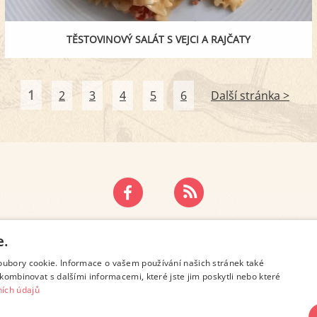
TĚSTOVINOVÝ SALÁT S VEJCI A RAJČATY
1
2
3
4
5
6
Další stránka >
ZÁSADY OCHRANY OSOBNÍCH ÚDAJŮ
KONTAKT
e.
oubory cookie. Informace o vašem používání našich stránek také
kombinovat s dalšími informacemi, které jste jim poskytli nebo které
ích údajů