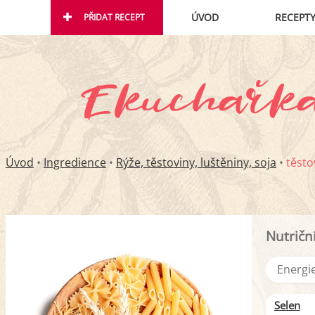
ÚVOD
RECEPT
PŘIDAT RECEPT
Úvod
•
Ingredience
•
Rýže, těstoviny, luštěniny, soja
•
těsto
Nutričn
Energie
Selen