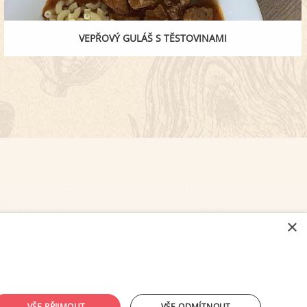
VEPŘOVÝ GULÁŠ S TĚSTOVINAMI
×
NASTAVENÍ COOKIES
VŠE PŘIJMOUT
VŠE ODMÍTNOUT