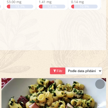
53.00 mg
1.41 mg
0.14 mg
1.
13.3%
12.8%
10.9%
Filtr