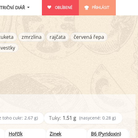
TRIČNÍ DIÁŘ
OBLÍBENÉ
PŘIHLÁSIT
cuketa
zmrzlina
rajčata
červená řepa
švestky
Tuky:
1.51 g
z toho cukr: 2.67 g)
(nasycené: 0.28 g)
Hořčík
Zinek
B6 (Pyridoxin)
B3