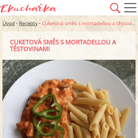
Úvod
•
Recepty
•
Cuketová směs s mortadellou a těstovinami
CUKETOVÁ SMĚS S MORTADELLOU A
TĚSTOVINAMI