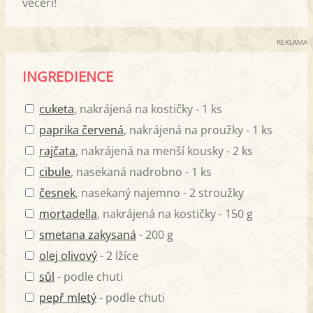
večeří!
REKLAMA
INGREDIENCE
cuketa
, nakrájená na kostičky - 1 ks
paprika červená
, nakrájená na proužky - 1 ks
rajčata
, nakrájená na menší kousky - 2 ks
cibule
, nasekaná nadrobno - 1 ks
česnek
, nasekaný najemno - 2 stroužky
mortadella
, nakrájená na kostičky - 150 g
smetana zakysaná
- 200 g
olej olivový
- 2 lžíce
sůl
- podle chuti
pepř mletý
- podle chuti