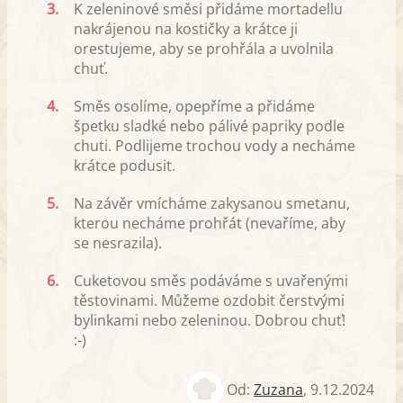
3.
K zeleninové směsi přidáme mortadellu
nakrájenou na kostičky a krátce ji
orestujeme, aby se prohřála a uvolnila
chuť.
4.
Směs osolíme, opepříme a přidáme
špetku sladké nebo pálivé papriky podle
chuti. Podlijeme trochou vody a necháme
krátce podusit.
5.
Na závěr vmícháme zakysanou smetanu,
kterou necháme prohřát (nevaříme, aby
se nesrazila).
6.
Cuketovou směs podáváme s uvařenými
těstovinami. Můžeme ozdobit čerstvými
bylinkami nebo zeleninou. Dobrou chuť!
:-)
Od:
Zuzana
,
9.12.2024