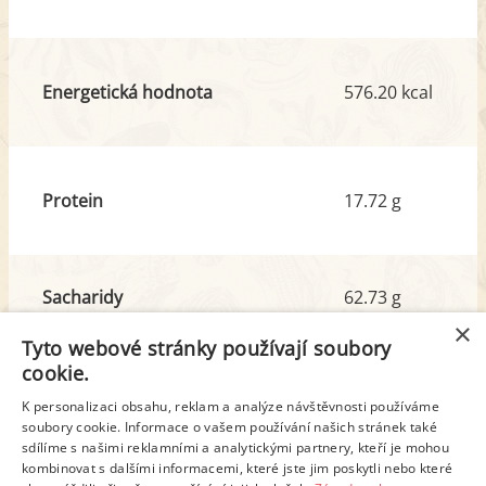
Energetická hodnota
576.20 kcal
Protein
17.72 g
Sacharidy
62.73 g
z toho cukr
9.37 g
×
Tyto webové stránky používají soubory
cookie.
Tuk
26.60 g
K personalizaci obsahu, reklam a analýze návštěvnosti používáme
soubory cookie. Informace o vašem používání našich stránek také
z toho nas. mastné kyseliny
9.68 g
sdílíme s našimi reklamními a analytickými partnery, kteří je mohou
kombinovat s dalšími informacemi, které jste jim poskytli nebo které