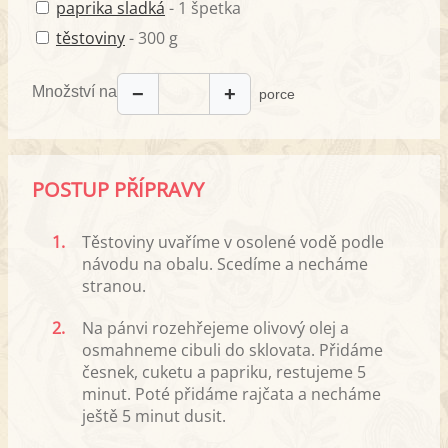
paprika sladká
- 1 špetka
těstoviny
- 300 g
Množství na
−
+
porce
POSTUP PŘÍPRAVY
1.
Těstoviny uvaříme v osolené vodě podle
návodu na obalu. Scedíme a necháme
stranou.
2.
Na pánvi rozehřejeme olivový olej a
osmahneme cibuli do sklovata. Přidáme
česnek, cuketu a papriku, restujeme 5
minut. Poté přidáme rajčata a necháme
ještě 5 minut dusit.