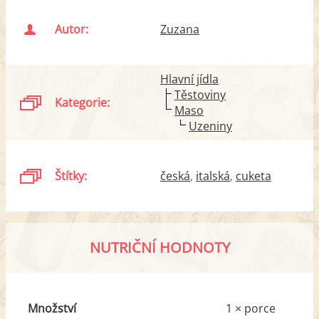
Autor:
Zuzana
Hlavní jídla
Těstoviny
Kategorie:
Maso
Uzeniny
Štítky:
česká
italská
cuketa
NUTRIČNÍ HODNOTY
Množství
1 × porce