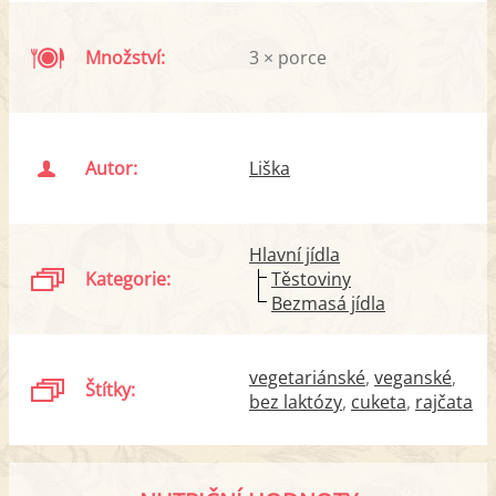
Množství:
3 × porce
Autor:
Liška
Hlavní jídla
Kategorie:
Těstoviny
Bezmasá jídla
vegetariánské
veganské
Štítky:
bez laktózy
cuketa
rajčata