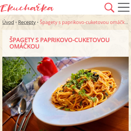
Úvod
•
Recepty
•
Špagety s paprikovo-cuketovou omáčkou
ŠPAGETY S PAPRIKOVO-CUKETOVOU
OMÁČKOU