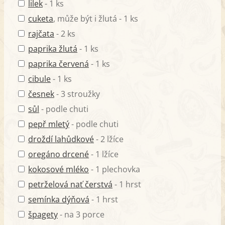
lilek
- 1 ks
cuketa
, může být i žlutá - 1 ks
rajčata
- 2 ks
paprika žlutá
- 1 ks
paprika červená
- 1 ks
cibule
- 1 ks
česnek
- 3 stroužky
sůl
- podle chuti
pepř mletý
- podle chuti
droždí lahůdkové
- 2 lžíce
oregáno drcené
- 1 lžíce
kokosové mléko
- 1 plechovka
petrželová nať čerstvá
- 1 hrst
semínka dýňová
- 1 hrst
špagety
- na 3 porce