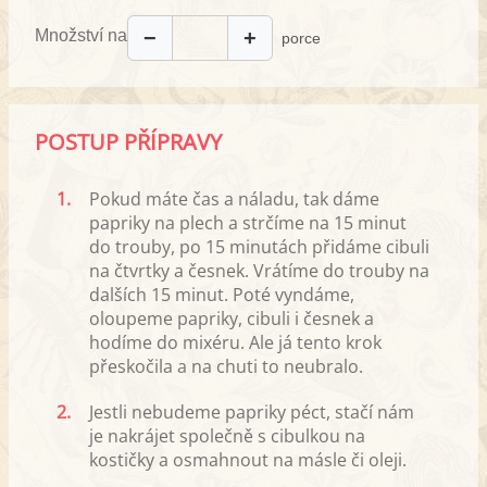
Množství na
−
+
porce
POSTUP PŘÍPRAVY
1.
Pokud máte čas a náladu, tak dáme
papriky na plech a strčíme na 15 minut
do trouby, po 15 minutách přidáme cibuli
na čtvrtky a česnek. Vrátíme do trouby na
dalších 15 minut. Poté vyndáme,
oloupeme papriky, cibuli i česnek a
hodíme do mixéru. Ale já tento krok
přeskočila a na chuti to neubralo.
2.
Jestli nebudeme papriky péct, stačí nám
je nakrájet společně s cibulkou na
kostičky a osmahnout na másle či oleji.