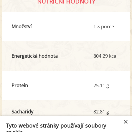
NUTRIČNÍ HODNOTY
Množství
1 × porce
Energetická hodnota
804.29 kcal
Protein
25.11 g
Sacharidy
82.81 g
z toho cukr
20.30 g
×
Tyto webové stránky používají soubory