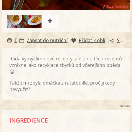
Tisk
Zapsat do nutričního diáře
Přidat k oblíbeným
Sdílet
Ráda vymýšlím nové recepty, ale plno těch receptů
vznikne jako recyklace zbytků od včerejšího oběda
😀
Takže mi zbyla omáčka z ratatouille, proč ji tedy
nevyužít?
REKLAMA
INGREDIENCE