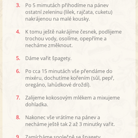
3.
Po 5 mimutách přihodíme na pánev
ostatní zeleninu (lilek, rajčata, cuketu)
nakrájenou na malé kousky.
4.
K tomu ještě nakrájíme česnek, podlijeme
trochou vody, osolíme, opepříme a
necháme změknout.
5.
Dáme vařit špagety.
6.
Po cca 15 minutách vše přendáme do
mixéru, dochutíme kořením (sůl, pepř,
oregáno, lahůdkové droždí).
7.
Zalijeme kokosovým mlékem a mixujeme
dohladka.
8.
Nakonec vše vrátíme na pánev a
necháme ještě tak 2 až 3 minutky vařit.
9.
Zamícháme společně se špagety,