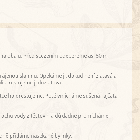
 na obalu. Před scezením odebereme asi 50 ml
rájenou slaninu. Opékáme ji, dokud není zlatavá a
 a restujeme ji dozlatova.
rátce ho orestujeme. Poté vmícháme sušená rajčata
trochu vody z těstovin a důkladně promícháme,
adně přidáme nasekané bylinky.