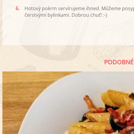
6.
Hotový pokrm servírujeme ihned. Můžeme pos
čerstvými bylinkami. Dobrou chuť! :-)
PODOBNÉ 