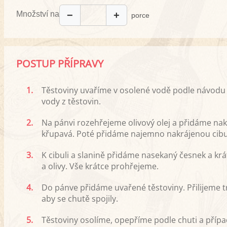
Množství na
−
+
porce
POSTUP PŘÍPRAVY
1.
Těstoviny uvaříme v osolené vodě podle návodu
vody z těstovin.
2.
Na pánvi rozehřejeme olivový olej a přidáme nak
křupavá. Poté přidáme najemno nakrájenou cibuli
3.
K cibuli a slanině přidáme nasekaný česnek a k
a olivy. Vše krátce prohřejeme.
4.
Do pánve přidáme uvařené těstoviny. Přilijeme 
aby se chutě spojily.
5.
Těstoviny osolíme, opepříme podle chuti a příp