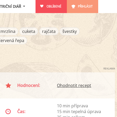
TRIČNÍ DIÁŘ
OBLÍBENÉ
PŘIHLÁSIT
zmrzlina
cuketa
rajčata
švestky
červená řepa
REKLAMA
Hodnocení:
Ohodnotit recept
10 min příprava
Čas:
15 min tepelná úprava