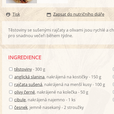
Tisk
Zapsat do nutričního diáře
Těstoviny se sušenými rajčaty a olivami jsou rychlé a c
pro snadnou večeři během týdne.
INGREDIENCE
těstoviny
- 300 g
anglická slanina
, nakrájená na kostičky - 150 g
rajčata sušená
, nakrájená na menší kusy - 100 g
olivy černé
, nakrájené na kolečka - 50 g
cibule
, nakrájená najemno - 1 ks
česnek
, jemně nasekaný - 2 stroužky