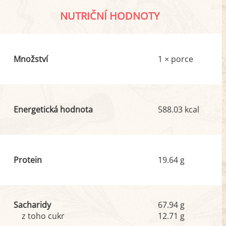
NUTRIČNÍ HODNOTY
Množství
1 × porce
Energetická hodnota
588.03 kcal
Protein
19.64 g
Sacharidy
67.94 g
z toho cukr
12.71 g