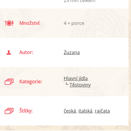
25 min celkem
Množství:
4 × porce
Autor:
Zuzana
Hlavní jídla
Kategorie:
Těstoviny
Štítky:
česká
italská
rajčata