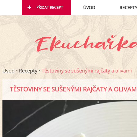
ÚVOD
RECEPT
PŘIDAT RECEPT
Úvod
•
Recepty
•
Těstoviny se sušenými rajčaty a olivami
TĚSTOVINY SE SUŠENÝMI RAJČATY A OLIVAM