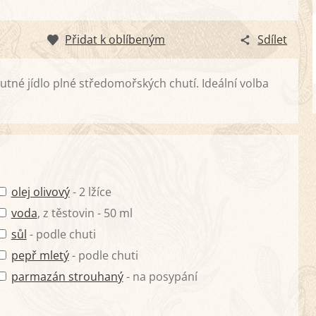
Přidat k oblíbeným
Sdílet
hutné jídlo plné středomořských chutí. Ideální volba
olej olivový
- 2 lžíce
voda
, z těstovin - 50 ml
sůl
- podle chuti
pepř mletý
- podle chuti
parmazán strouhaný
- na posypání