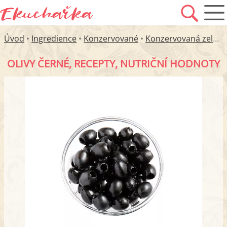
Úvod
•
Ingredience
•
Konzervované
•
Konzervovaná zelenina
OLIVY ČERNÉ, RECEPTY, NUTRIČNÍ HODNOTY