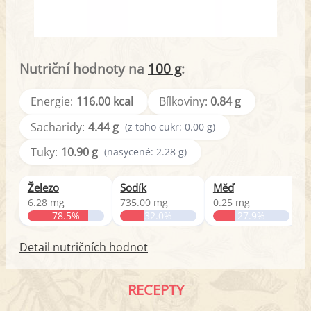
Nutriční hodnoty na
100 g
:
Energie:
116.00 kcal
Bílkoviny:
0.84 g
Sacharidy:
4.44 g
(z toho cukr: 0.00 g)
Tuky:
10.90 g
(nasycené: 2.28 g)
Železo
Sodík
Měď
V
6.28 mg
735.00 mg
0.25 mg
1
78.5%
32.0%
27.9%
Detail nutričních hodnot
RECEPTY